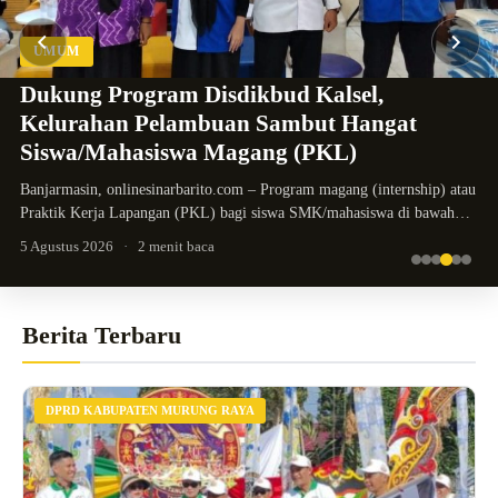
BANJARMASIN
lsel,
t Hangat
DPRD Kalsel Siapkan Solusi Kr
KL)
Perunggasan Banua
gang (internship) atau
BANJARMASIN, onlinesinarbarito.com – Harapa
mahasiswa di bawah
para peternak ayam di Kalimantan Selatan. Di te
ayam dan telur…
5 Agustus 2026
·
2 menit baca
Berita Terbaru
DPRD KABUPATEN MURUNG RAYA