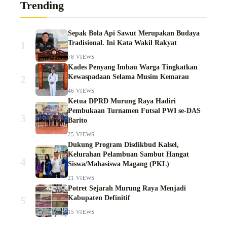
Trending
Sepak Bola Api Sawut Merupakan Budaya
1
Tradisional. Ini Kata Wakil Rakyat
78 VIEWS
Kades Penyang Imbau Warga Tingkatkan
2
Kewaspadaan Selama Musim Kemarau
46 VIEWS
Ketua DPRD Murung Raya Hadiri
Pembukaan Turnamen Futsal PWI se-DAS
3
Barito
25 VIEWS
Dukung Program Disdikbud Kalsel,
Kelurahan Pelambuan Sambut Hangat
4
Siswa/Mahasiswa Magang (PKL)
21 VIEWS
Potret Sejarah Murung Raya Menjadi
5
Kabupaten Definitif
15 VIEWS