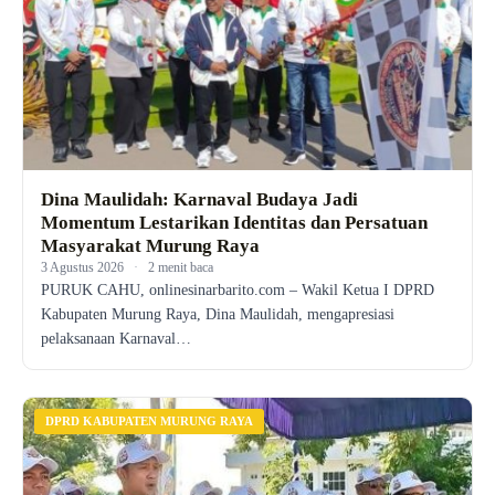
Dina Maulidah: Karnaval Budaya Jadi
Momentum Lestarikan Identitas dan Persatuan
Masyarakat Murung Raya
3 Agustus 2026
·
2 menit baca
PURUK CAHU, onlinesinarbarito.com – Wakil Ketua I DPRD
Kabupaten Murung Raya, Dina Maulidah, mengapresiasi
pelaksanaan Karnaval…
DPRD KABUPATEN MURUNG RAYA