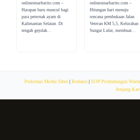
onlinesinarbarito.com –
onlinesinarbarito.com –
Harapan baru muncul bagi
Hitungan hari menuju
para peternak ayam di
rencana pembukaan Jalan
Kalimantan Selatan. Di
Veteran KM 5,5, Kelurahan
tengah gejolak…
Sungai Lulut, membuat…
Pedoman Media Siber
|
Redaksi
|
SOP Perlindungan Wart
Jenjang Kar