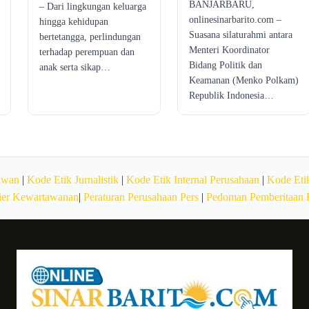
BANJARBARU,
– Dari lingkungan keluarga
onlinesinarbarito.com –
hingga kehidupan
Suasana silaturahmi antara
bertetangga, perlindungan
Menteri Koordinator
terhadap perempuan dan
Bidang Politik dan
anak serta sikap…
Keamanan (Menko Polkam)
Republik Indonesia…
awan
|
Kode Etik Jurnalistik
|
Kode Etik Internal Perusahaan
|
Kode Etik
ier Kewartawanan
|
Peraturan Perusahaan Pers
|
Pedoman Pemberitaan