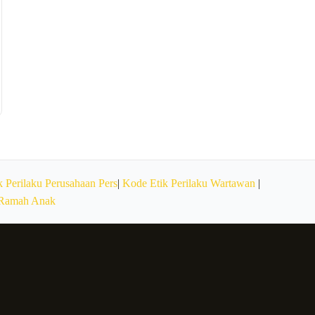
 Perilaku Perusahaan Pers
|
Kode Etik Perilaku Wartawan
|
 Ramah Anak