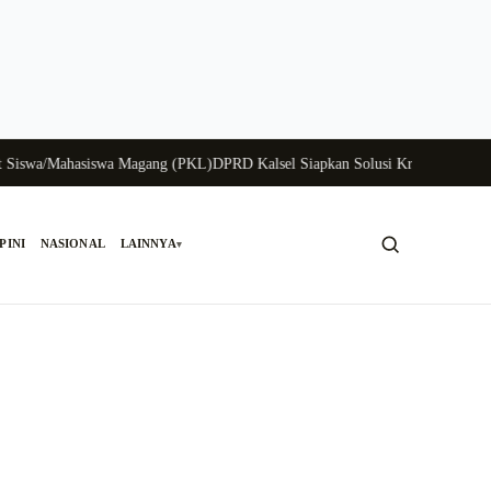
wa/Mahasiswa Magang (PKL)
DPRD Kalsel Siapkan Solusi Krisis Perunggasan 
PINI
NASIONAL
LAINNYA
▾
Cari