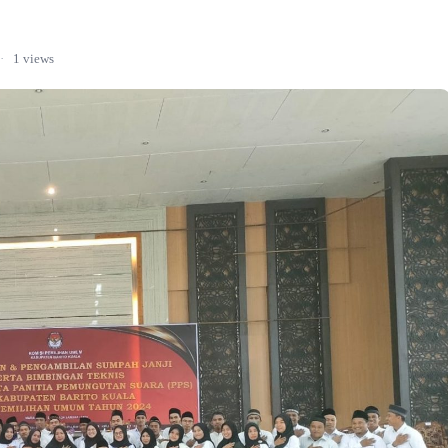
·
1 views