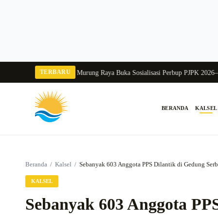
Langsung
ke
konten
TERBARU
 Balang 2026
Pj Sekda Murung Raya Buka Sosialisasi Perbup PJPK 2026–2030
BERANDA
KALSEL
Cari:
Beranda
/
Kalsel
/
Sebanyak 603 Anggota PPS Dilantik di Gedung Ser
KALSEL
Sebanyak 603 Anggota PPS