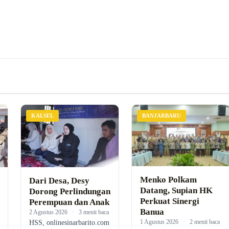
KALSEL
BANJARBARU
Menko Polkam
Dari Desa, Desy
Datang, Supian HK
Dorong Perlindungan
Perkuat Sinergi
Perempuan dan Anak
Banua
2 Agustus 2026
·
3 menit baca
1 Agustus 2026
·
2 menit baca
HSS, onlinesinarbarito.com