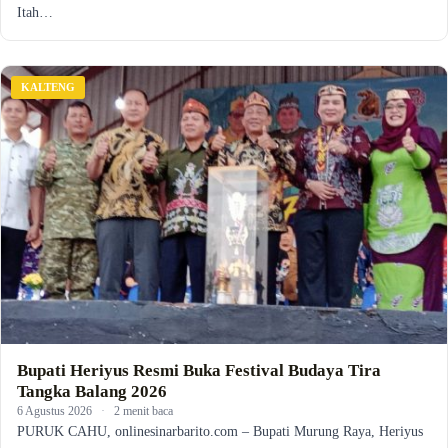
Itah…
KALTENG
Bupati Heriyus Resmi Buka Festival Budaya Tira
Tangka Balang 2026
6 Agustus 2026
·
2 menit baca
PURUK CAHU, onlinesinarbarito.com – Bupati Murung Raya, Heriyus