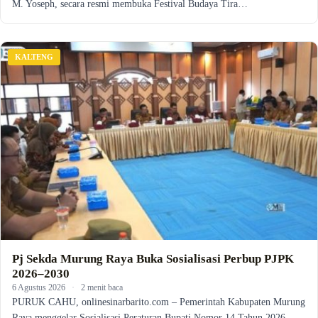
M. Yoseph, secara resmi membuka Festival Budaya Tira…
KALTENG
Pj Sekda Murung Raya Buka Sosialisasi Perbup PJPK
2026–2030
6 Agustus 2026
·
2 menit baca
PURUK CAHU, onlinesinarbarito.com – Pemerintah Kabupaten Murung
Raya menggelar Sosialisasi Peraturan Bupati Nomor 14 Tahun 2026…