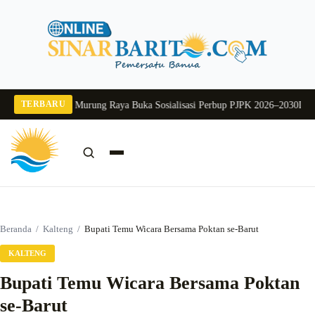
Langsung
ke
konten
TERBARU
2026
Pj Sekda Murung Raya Buka Sosialisasi Perbup PJPK 2026–2030
Dukung P
Cari:
Cari
Beranda
/
Kalteng
/
Bupati Temu Wicara Bersama Poktan se-Barut
KALTENG
Bupati Temu Wicara Bersama Poktan
se-Barut