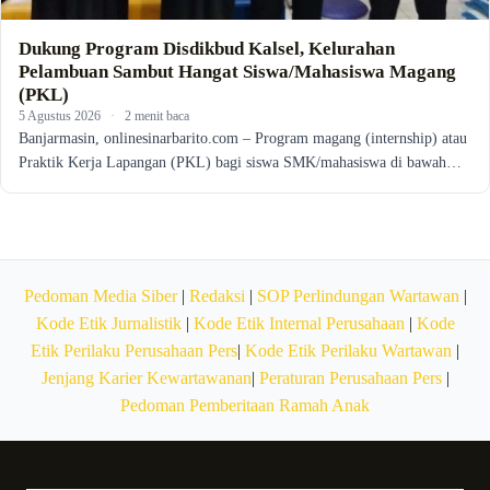
Dukung Program Disdikbud Kalsel, Kelurahan
Pelambuan Sambut Hangat Siswa/Mahasiswa Magang
(PKL)
5 Agustus 2026
·
2 menit baca
Banjarmasin, onlinesinarbarito.com – Program magang (internship) atau
Praktik Kerja Lapangan (PKL) bagi siswa SMK/mahasiswa di bawah…
Pedoman Media Siber
|
Redaksi
|
SOP Perlindungan Wartawan
|
Kode Etik Jurnalistik
|
Kode Etik Internal Perusahaan
|
Kode
Etik Perilaku Perusahaan Pers
|
Kode Etik Perilaku Wartawan
|
Jenjang Karier Kewartawanan
|
Peraturan Perusahaan Pers
|
Pedoman Pemberitaan Ramah Anak