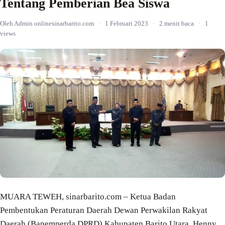
Tentang Pemberian Bea Siswa
Oleh Admin onlinesinarbarito.com
·
1 Februari 2023
·
2 menit baca
·
1
views
MUARA TEWEH, sinarbarito.com – Ketua Badan
Pembentukan Peraturan Daerah Dewan Perwakilan Rakyat
Daerah (Bapemperda DPRD) Kabupaten Barito Utara, Henny