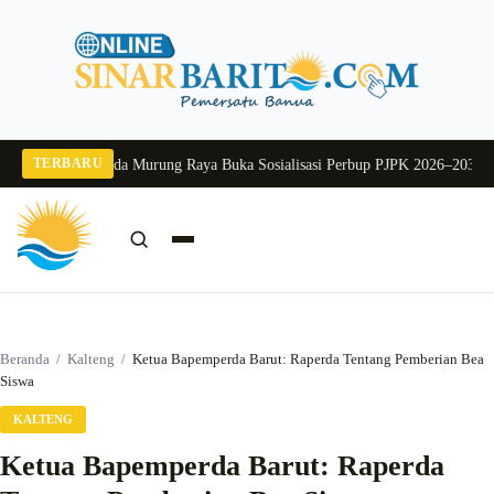
Langsung
ke
konten
TERBARU
g 2026
Pj Sekda Murung Raya Buka Sosialisasi Perbup PJPK 2026–2030
Dukung
Cari:
Cari
Beranda
/
Kalteng
/
Ketua Bapemperda Barut: Raperda Tentang Pemberian Bea
Siswa
KALTENG
Ketua Bapemperda Barut: Raperda