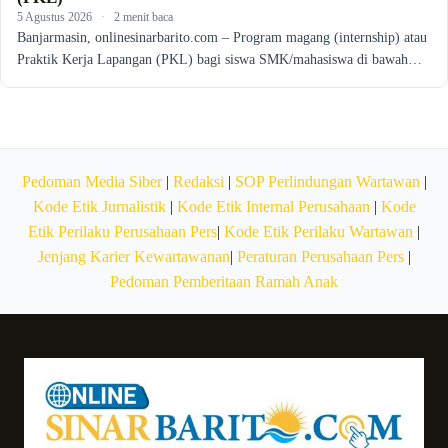
5 Agustus 2026
·
2 menit baca
Banjarmasin, onlinesinarbarito.com – Program magang (internship) atau
Praktik Kerja Lapangan (PKL) bagi siswa SMK/mahasiswa di bawah…
Pedoman Media Siber
|
Redaksi
|
SOP Perlindungan Wartawan
|
Kode Etik Jurnalistik
|
Kode Etik Internal Perusahaan
|
Kode
Etik Perilaku Perusahaan Pers
|
Kode Etik Perilaku Wartawan
|
Jenjang Karier Kewartawanan
|
Peraturan Perusahaan Pers
|
Pedoman Pemberitaan Ramah Anak