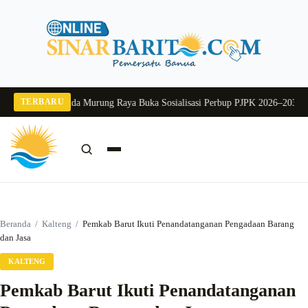
Langsung
ke
konten
TERBARU
g 2026
Pj Sekda Murung Raya Buka Sosialisasi Perbup PJPK 2026–2030
Dukung
Cari:
Cari
Beranda
/
Kalteng
/
Pemkab Barut Ikuti Penandatanganan Pengadaan Barang
dan Jasa
KALTENG
Pemkab Barut Ikuti Penandatanganan