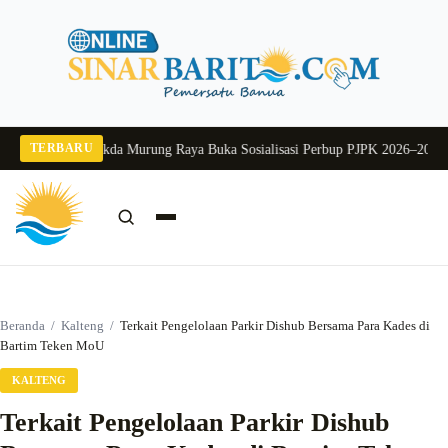
Langsung
ke
konten
TERBARU
ng 2026
Pj Sekda Murung Raya Buka Sosialisasi Perbup PJPK 2026–2030
Dukun
Cari:
Cari
Beranda
/
Kalteng
/
Terkait Pengelolaan Parkir Dishub Bersama Para Kades di
Bartim Teken MoU
KALTENG
Terkait Pengelolaan Parkir Dishub