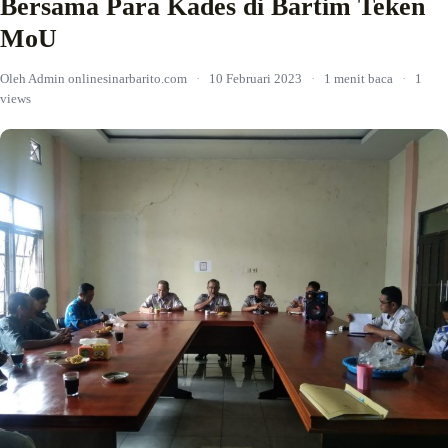
Bersama Para Kades di Bartim Teken
MoU
Oleh Admin onlinesinarbarito.com
·
10 Februari 2023
·
1 menit baca
·
1
views