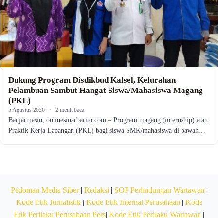
Dukung Program Disdikbud Kalsel, Kelurahan
Pelambuan Sambut Hangat Siswa/Mahasiswa Magang
(PKL)
5 Agustus 2026
·
2 menit baca
Banjarmasin, onlinesinarbarito.com – Program magang (internship) atau
Praktik Kerja Lapangan (PKL) bagi siswa SMK/mahasiswa di bawah…
Pedoman Media Siber
|
Redaksi
|
SOP Perlindungan Wartawan
|
Kode Etik Jurnalistik
|
Kode Etik Internal Perusahaan
|
Kode
Etik Perilaku Perusahaan Pers
|
Kode Etik Perilaku Wartawan
|