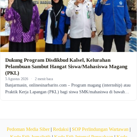
Dukung Program Disdikbud Kalsel, Kelurahan
Pelambuan Sambut Hangat Siswa/Mahasiswa Magang
(PKL)
5 Agustus 2026
·
2 menit baca
Banjarmasin, onlinesinarbarito.com – Program magang (internship) atau
Praktik Kerja Lapangan (PKL) bagi siswa SMK/mahasiswa di bawah…
Pedoman Media Siber
|
Redaksi
|
SOP Perlindungan Wartawan
|
Kode Etik Jurnalistik
|
Kode Etik Internal Perusahaan
|
Kode