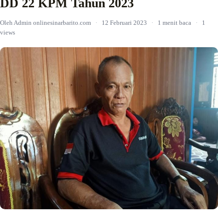
DD 22 KPM Tahun 2023
Oleh Admin onlinesinarbarito.com
·
12 Februari 2023
·
1 menit baca
·
1
views