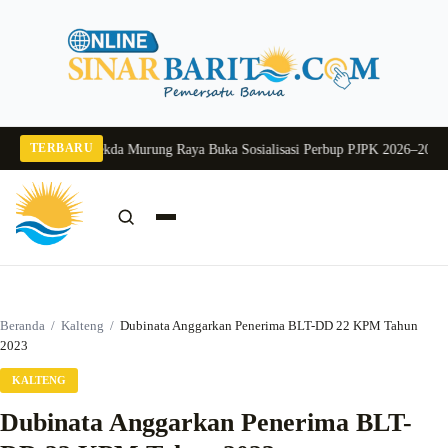
Langsung
ke
konten
TERBARU
ng 2026
Pj Sekda Murung Raya Buka Sosialisasi Perbup PJPK 2026–2030
Dukun
Cari:
Cari
Beranda
/
Kalteng
/
Dubinata Anggarkan Penerima BLT-DD 22 KPM Tahun
2023
KALTENG
Dubinata Anggarkan Penerima BLT-