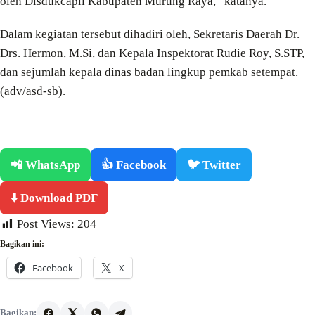
oleh Disdukcapil Kabupaten Murung Raya,” katanya.
Dalam kegiatan tersebut dihadiri oleh, Sekretaris Daerah Dr.
Drs. Hermon, M.Si, dan Kepala Inspektorat Rudie Roy, S.STP,
dan sejumlah kepala dinas badan lingkup pemkab setempat.
(adv/asd-sb).
📲 WhatsApp
👍 Facebook
🐦 Twitter
⬇️ Download PDF
Post Views:
204
Bagikan ini:
Facebook
X
Bagikan: