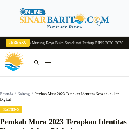
Langsung
ke
konten
TERBARU
 2026
Pj Sekda Murung Raya Buka Sosialisasi Perbup PJPK 2026–2030
Dukung 
Cari:
Cari
Beranda
/
Kalteng
/
Pemkab Mura 2023 Terapkan Identitas Kependudukan
Digital
KALTENG
Pemkab Mura 2023 Terapkan Identitas