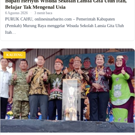
Bupati Heriyus Wisuda Sekolah Lansia Gita Uluh Itah,
Belajar Tak Mengenal Usia
6 Agustus 2026
·
3 menit baca
PURUK CAHU, onlinesinarbarito.com – Pemerintah Kabupaten
(Pemkab) Murung Raya menggelar Wisuda Sekolah Lansia Gita Uluh
Itah…
KALTENG