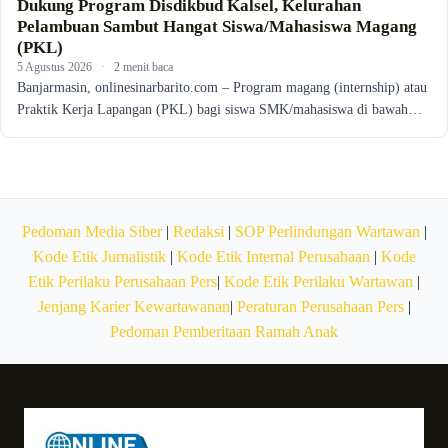
Dukung Program Disdikbud Kalsel, Kelurahan
Pelambuan Sambut Hangat Siswa/Mahasiswa Magang
(PKL)
5 Agustus 2026
·
2 menit baca
Banjarmasin, onlinesinarbarito.com – Program magang (internship) atau
Praktik Kerja Lapangan (PKL) bagi siswa SMK/mahasiswa di bawah…
Pedoman Media Siber
|
Redaksi
|
SOP Perlindungan Wartawan
|
Kode Etik Jurnalistik
|
Kode Etik Internal Perusahaan
|
Kode
Etik Perilaku Perusahaan Pers
|
Kode Etik Perilaku Wartawan
|
Jenjang Karier Kewartawanan
|
Peraturan Perusahaan Pers
|
Pedoman Pemberitaan Ramah Anak