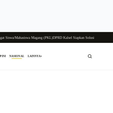
iswa/Mahasiswa Magang (PKL)
DPRD Kalsel Siapkan Solusi Krisis Perunggasa
PINI
NASIONAL
LAINNYA
▾
Cari