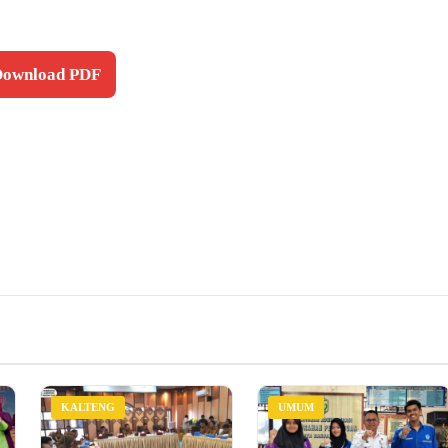
 Download PDF
KALTENG
UMUM