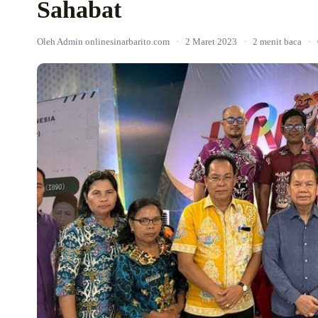
Sahabat
Oleh Admin onlinesinarbarito.com
·
2 Maret 2023
·
2 menit baca
·