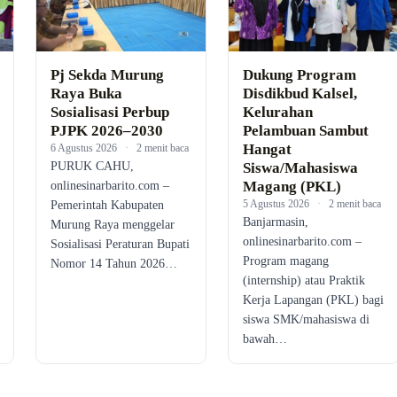
Pj Sekda Murung
Dukung Program
Raya Buka
Disdikbud Kalsel,
Sosialisasi Perbup
Kelurahan
PJPK 2026–2030
Pelambuan Sambut
Hangat
6 Agustus 2026
·
2 menit baca
PURUK CAHU,
Siswa/Mahasiswa
Magang (PKL)
onlinesinarbarito.com –
5 Agustus 2026
·
2 menit baca
Pemerintah Kabupaten
Banjarmasin,
Murung Raya menggelar
onlinesinarbarito.com –
Sosialisasi Peraturan Bupati
Program magang
Nomor 14 Tahun 2026…
(internship) atau Praktik
Kerja Lapangan (PKL) bagi
siswa SMK/mahasiswa di
bawah…