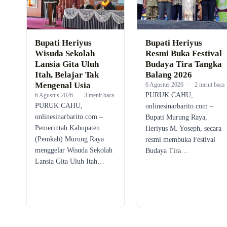
Bupati Heriyus
Bupati Heriyus
Wisuda Sekolah
Resmi Buka Festival
Lansia Gita Uluh
Budaya Tira Tangka
Itah, Belajar Tak
Balang 2026
Mengenal Usia
6 Agustus 2026
·
2 menit baca
PURUK CAHU,
6 Agustus 2026
·
3 menit baca
PURUK CAHU,
onlinesinarbarito.com –
onlinesinarbarito.com –
Bupati Murung Raya,
Pemerintah Kabupaten
Heriyus M. Yoseph, secara
(Pemkab) Murung Raya
resmi membuka Festival
menggelar Wisuda Sekolah
Budaya Tira…
Lansia Gita Uluh Itah…