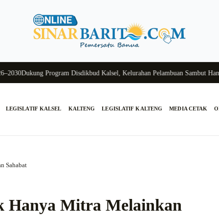
30
Dukung Program Disdikbud Kalsel, Kelurahan Pelambuan Sambut Hangat S
LEGISLATIF KALSEL
KALTENG
LEGISLATIF KALTENG
MEDIA CETAK
O
an Sahabat
ak Hanya Mitra Melainkan