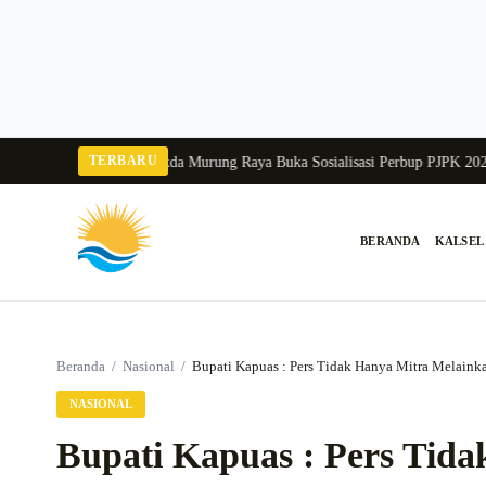
Langsung
ke
konten
TERBARU
ka Balang 2026
Pj Sekda Murung Raya Buka Sosialisasi Perbup PJPK 2026–20
BERANDA
KALSEL
Cari:
Beranda
/
Nasional
/
Bupati Kapuas : Pers Tidak Hanya Mitra Melaink
NASIONAL
Bupati Kapuas : Pers Tid