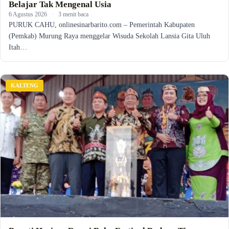
Belajar Tak Mengenal Usia
6 Agustus 2026
·
3 menit baca
PURUK CAHU, onlinesinarbarito.com – Pemerintah Kabupaten
(Pemkab) Murung Raya menggelar Wisuda Sekolah Lansia Gita Uluh
Itah…
KALTENG