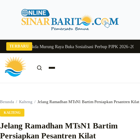
Langsung
ke
konten
TERBARU
ang 2026
Pj Sekda Murung Raya Buka Sosialisasi Perbup PJPK 2026–2030
Dukun
Cari:
Cari
Beranda
/
Kalteng
/
Jelang Ramadhan MTsN1 Bartim Persiapkan Pesantren Kilat
KALTENG
Jelang Ramadhan MTsN1 Bartim
Persiapkan Pesantren Kilat