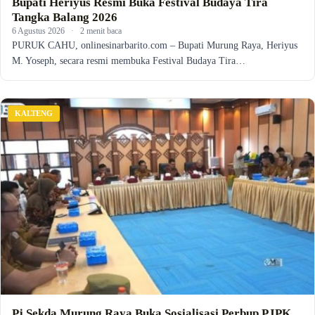
Bupati Heriyus Resmi Buka Festival Budaya Tira
Tangka Balang 2026
6 Agustus 2026
·
2 menit baca
PURUK CAHU, onlinesinarbarito.com – Bupati Murung Raya, Heriyus
M. Yoseph, secara resmi membuka Festival Budaya Tira…
KALTENG
Pj Sekda Murung Raya Buka Sosialisasi Perbup PJPK