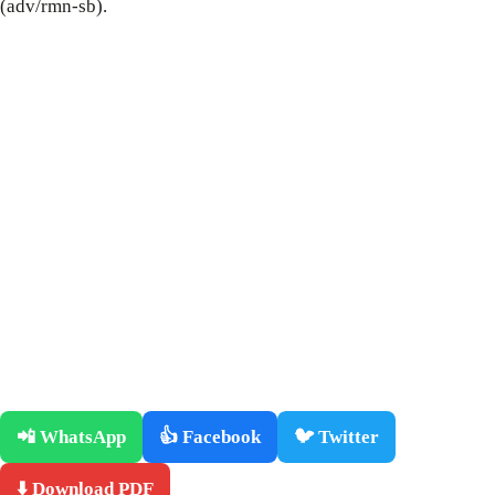
(adv/rmn-sb).
📲 WhatsApp
👍 Facebook
🐦 Twitter
⬇️ Download PDF