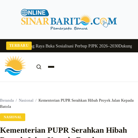
Langsung
ke
konten
TERBARU
Sekda Murung Raya Buka Sosialisasi Perbup PJPK 2026–2030
Dukung Program 
Cari:
Cari
Beranda
/
Nasional
/
Kementerian PUPR Serahkan Hibah Proyek Jalan Kepada
Batola
NASIONAL
Kementerian PUPR Serahkan Hibah