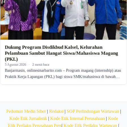
Dukung Program Disdikbud Kalsel, Kelurahan
Pelambuan Sambut Hangat Siswa/Mahasiswa Magang
(PKL)
5 Agustus 2026
·
2 menit baca
Banjarmasin, onlinesinarbarito.com – Program magang (internship) atau
Praktik Kerja Lapangan (PKL) bagi siswa SMK/mahasiswa di bawah…
Pedoman Media Siber
|
Redaksi
|
SOP Perlindungan Wartawan
|
Kode Etik Jurnalistik
|
Kode Etik Internal Perusahaan
|
Kode
Etik Perilaku Perusahaan Pers
|
Kode Etik Perilaku Wartawan
|