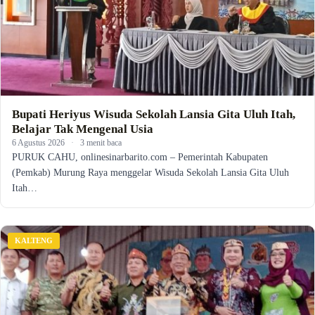
Bupati Heriyus Wisuda Sekolah Lansia Gita Uluh Itah,
Belajar Tak Mengenal Usia
6 Agustus 2026
·
3 menit baca
PURUK CAHU, onlinesinarbarito.com – Pemerintah Kabupaten
(Pemkab) Murung Raya menggelar Wisuda Sekolah Lansia Gita Uluh
Itah…
KALTENG