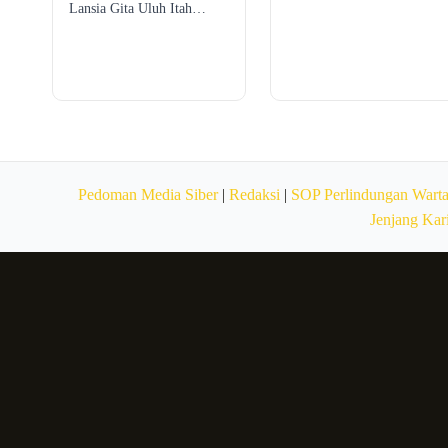
Lansia Gita Uluh Itah…
Pedoman Media Siber
|
Redaksi
|
SOP Perlindungan Wart
Jenjang Kar