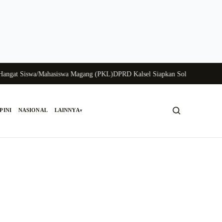
gat Siswa/Mahasiswa Magang (PKL)
DPRD Kalsel Siapkan Solusi Krisis Perun
PINI
NASIONAL
LAINNYA
▾
Cari