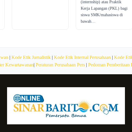
(internship) atau Praktik
Kerja Lapangan (PKL) bagi
siswa SMK/mahasiswa di
bawah…
awan
|
Kode Etik Jurnalistik
|
Kode Etik Internal Perusahaan
|
Kode Etik
ier Kewartawanan
|
Peraturan Perusahaan Pers
|
Pedoman Pemberitaan