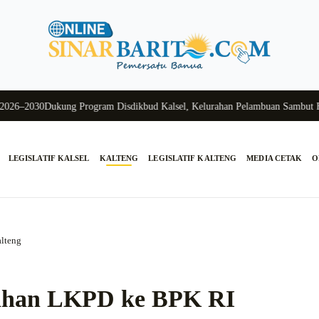
6–2030
Dukung Program Disdikbud Kalsel, Kelurahan Pelambuan Sambut Han
LEGISLATIF KALSEL
KALTENG
LEGISLATIF KALTENG
MEDIA CETAK
O
lteng
rahan LKPD ke BPK RI