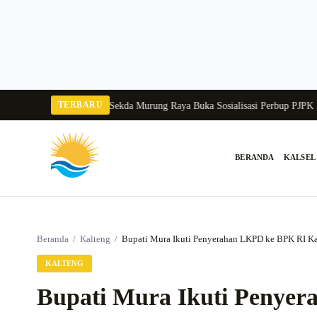
Langsung
ke
konten
TERBARU
 Tangka Balang 2026
Pj Sekda Murung Raya Buka Sosialisasi Perbup PJPK 202
BERANDA
KALSEL
Cari:
Beranda
/
Kalteng
/
Bupati Mura Ikuti Penyerahan LKPD ke BPK RI Ka
KALTENG
Bupati Mura Ikuti Penye