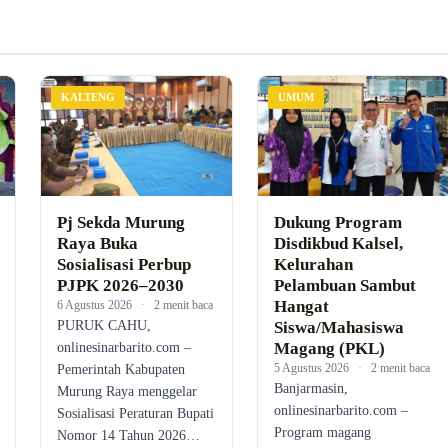
KALTENG
UMUM
Pj Sekda Murung
Dukung Program
Raya Buka
Disdikbud Kalsel,
Sosialisasi Perbup
Kelurahan
PJPK 2026–2030
Pelambuan Sambut
Hangat
6 Agustus 2026
·
2 menit baca
PURUK CAHU,
Siswa/Mahasiswa
Magang (PKL)
onlinesinarbarito.com –
5 Agustus 2026
·
2 menit baca
Pemerintah Kabupaten
Banjarmasin,
Murung Raya menggelar
onlinesinarbarito.com –
Sosialisasi Peraturan Bupati
Program magang
Nomor 14 Tahun 2026…