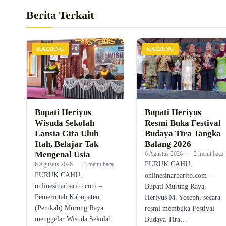
Berita Terkait
KALTENG
KALTENG
Bupati Heriyus
Bupati Heriyus
Wisuda Sekolah
Resmi Buka Festival
Lansia Gita Uluh
Budaya Tira Tangka
Itah, Belajar Tak
Balang 2026
Mengenal Usia
6 Agustus 2026
·
2 menit baca
PURUK CAHU,
6 Agustus 2026
·
3 menit baca
PURUK CAHU,
onlinesinarbarito.com –
onlinesinarbarito.com –
Bupati Murung Raya,
Pemerintah Kabupaten
Heriyus M. Yoseph, secara
(Pemkab) Murung Raya
resmi membuka Festival
menggelar Wisuda Sekolah
Budaya Tira…