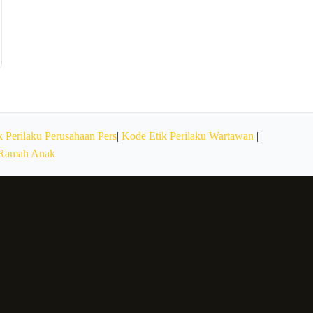
 Perilaku Perusahaan Pers
|
Kode Etik Perilaku Wartawan
|
 Ramah Anak