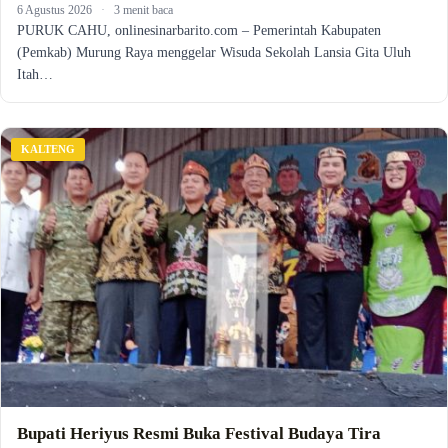
6 Agustus 2026
·
3 menit baca
PURUK CAHU, onlinesinarbarito.com – Pemerintah Kabupaten
(Pemkab) Murung Raya menggelar Wisuda Sekolah Lansia Gita Uluh
Itah…
KALTENG
Bupati Heriyus Resmi Buka Festival Budaya Tira