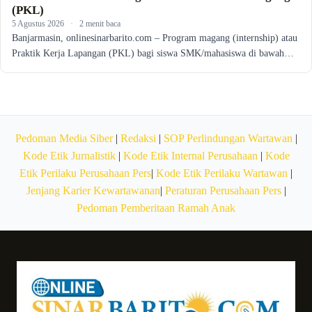
(PKL)
5 Agustus 2026
·
2 menit baca
Banjarmasin, onlinesinarbarito.com – Program magang (internship) atau
Praktik Kerja Lapangan (PKL) bagi siswa SMK/mahasiswa di bawah…
Pedoman Media Siber
|
Redaksi
|
SOP Perlindungan Wartawan
|
Kode Etik Jurnalistik
|
Kode Etik Internal Perusahaan
|
Kode
Etik Perilaku Perusahaan Pers
|
Kode Etik Perilaku Wartawan
|
Jenjang Karier Kewartawanan
|
Peraturan Perusahaan Pers
|
Pedoman Pemberitaan Ramah Anak