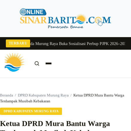
Langsung
ke
konten
TERBARU
 2026
Pj Sekda Murung Raya Buka Sosialisasi Perbup PJPK 2026–2030
Dukung 
Cari:
Cari
Beranda
/
DPRD Kabupaten Murung Raya
/
Ketua DPRD Mura Bantu Warga
Terdampak Musibah Kebakaran
DPRD KABUPATEN MURUNG RAYA
Ketua DPRD Mura Bantu Warga