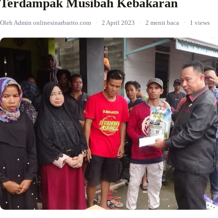
Terdampak Musibah Kebakaran
Oleh Admin onlinesinarbarito.com
·
2 April 2023
·
2 menit baca
·
1 views