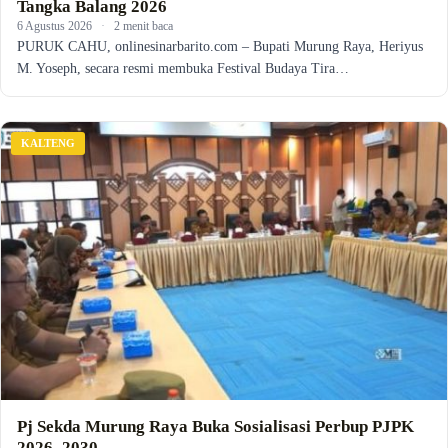
Tangka Balang 2026
6 Agustus 2026
·
2 menit baca
PURUK CAHU, onlinesinarbarito.com – Bupati Murung Raya, Heriyus
M. Yoseph, secara resmi membuka Festival Budaya Tira…
KALTENG
Pj Sekda Murung Raya Buka Sosialisasi Perbup PJPK
2026–2030