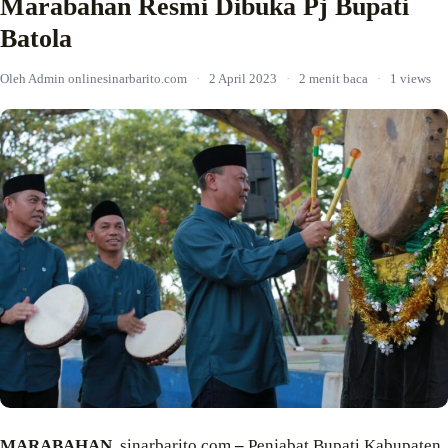
Marabahan Resmi Dibuka Pj Bupati
Batola
Oleh Admin onlinesinarbarito.com
·
2 April 2023
·
2 menit baca
·
1 views
MARABAHAN,
sinarbarito.com
–
Penjabat Bupati Kabupaten