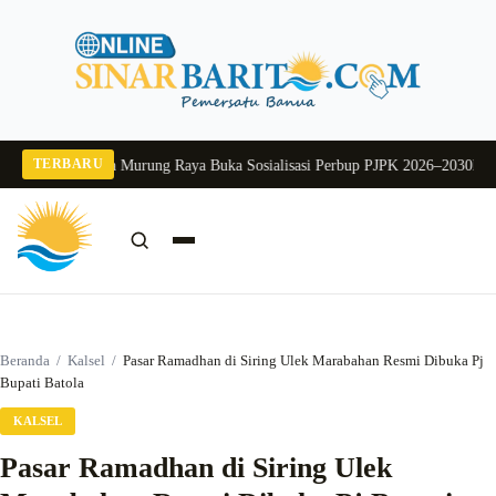
Langsung
ke
konten
TERBARU
2026
Pj Sekda Murung Raya Buka Sosialisasi Perbup PJPK 2026–2030
Dukung P
Cari:
Cari
Beranda
/
Kalsel
/
Pasar Ramadhan di Siring Ulek Marabahan Resmi Dibuka Pj
Bupati Batola
KALSEL
Pasar Ramadhan di Siring Ulek