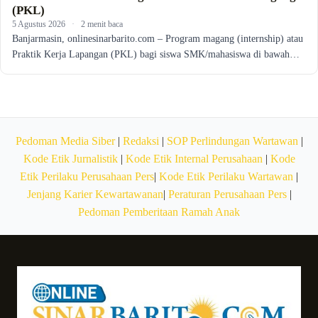
(PKL)
5 Agustus 2026
·
2 menit baca
Banjarmasin, onlinesinarbarito.com – Program magang (internship) atau
Praktik Kerja Lapangan (PKL) bagi siswa SMK/mahasiswa di bawah…
Pedoman Media Siber
|
Redaksi
|
SOP Perlindungan Wartawan
|
Kode Etik Jurnalistik
|
Kode Etik Internal Perusahaan
|
Kode
Etik Perilaku Perusahaan Pers
|
Kode Etik Perilaku Wartawan
|
Jenjang Karier Kewartawanan
|
Peraturan Perusahaan Pers
|
Pedoman Pemberitaan Ramah Anak