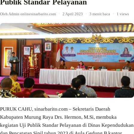
Publik Standar Pelayanan
Oleh Admin onlinesinarbarito.com
·
2 April 2023
·
3 menit baca
·
1 views
PURUK CAHU, sinarbarito.com – Sekretaris Daerah
Kabupaten Murung Raya Drs. Hermon, M.Si, membuka
kegiatan Uji Publik Standar Pelayanan di Dinas Kependudukan
dan Pencatatan Sipil tahun 2023 di Aula Gedung B kantor