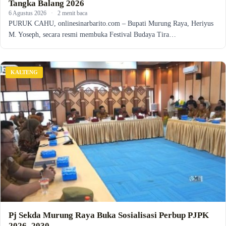
Tangka Balang 2026
6 Agustus 2026
·
2 menit baca
PURUK CAHU, onlinesinarbarito.com – Bupati Murung Raya, Heriyus
M. Yoseph, secara resmi membuka Festival Budaya Tira…
KALTENG
Pj Sekda Murung Raya Buka Sosialisasi Perbup PJPK
2026–2030