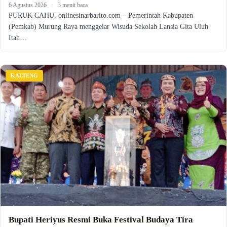
6 Agustus 2026
·
3 menit baca
PURUK CAHU, onlinesinarbarito.com – Pemerintah Kabupaten
(Pemkab) Murung Raya menggelar Wisuda Sekolah Lansia Gita Uluh
Itah…
KALTENG
Bupati Heriyus Resmi Buka Festival Budaya Tira