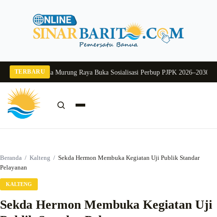
Langsung
ke
konten
TERBARU
 2026
Pj Sekda Murung Raya Buka Sosialisasi Perbup PJPK 2026–2030
Dukung 
Cari:
Cari
Beranda
/
Kalteng
/
Sekda Hermon Membuka Kegiatan Uji Publik Standar
Pelayanan
KALTENG
Sekda Hermon Membuka Kegiatan Uji