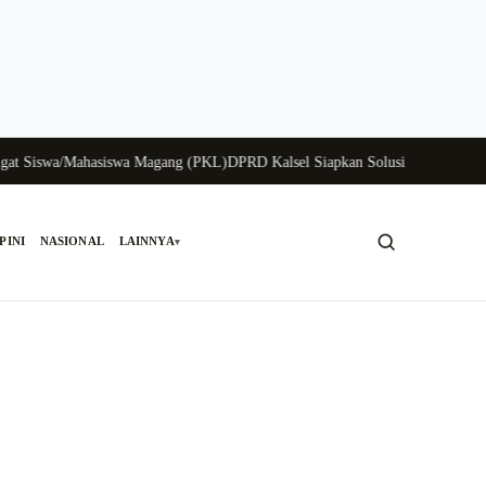
swa/Mahasiswa Magang (PKL)
DPRD Kalsel Siapkan Solusi Krisis Perunggasan
PINI
NASIONAL
LAINNYA
▾
Cari