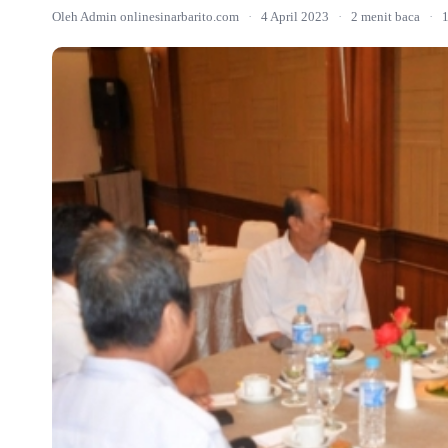
Oleh Admin onlinesinarbarito.com
·
4 April 2023
·
2 menit baca
·
1