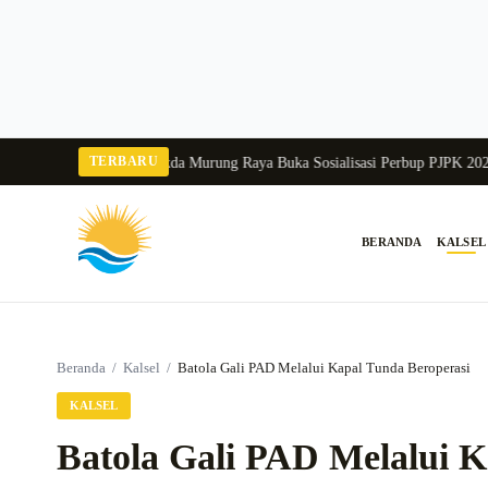
Langsung
ke
konten
TERBARU
a Balang 2026
Pj Sekda Murung Raya Buka Sosialisasi Perbup PJPK 2026–203
BERANDA
KALSEL
Cari:
Beranda
/
Kalsel
/
Batola Gali PAD Melalui Kapal Tunda Beroperasi
KALSEL
Batola Gali PAD Melalui K