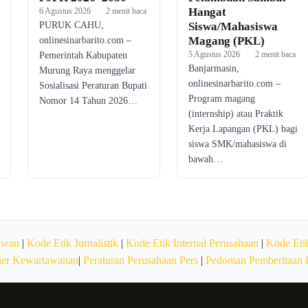
Hangat
6 Agustus 2026
·
2 menit baca
PURUK CAHU,
Siswa/Mahasiswa
Magang (PKL)
onlinesinarbarito.com –
5 Agustus 2026
·
2 menit baca
Pemerintah Kabupaten
Banjarmasin,
Murung Raya menggelar
onlinesinarbarito.com –
Sosialisasi Peraturan Bupati
Program magang
Nomor 14 Tahun 2026…
(internship) atau Praktik
Kerja Lapangan (PKL) bagi
siswa SMK/mahasiswa di
bawah…
awan
|
Kode Etik Jurnalistik
|
Kode Etik Internal Perusahaan
|
Kode Etik
ier Kewartawanan
|
Peraturan Perusahaan Pers
|
Pedoman Pemberitaan