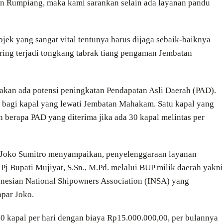
tan Rumpiang, maka kami sarankan selain ada layanan pandu
ek yang sangat vital tentunya harus dijaga sebaik-baiknya
sering terjadi tongkang tabrak tiang pengaman Jembatan
, akan ada potensi peningkatan Pendapatan Asli Daerah (PAD).
a bagi kapal yang lewati Jembatan Mahakam. Satu kapal yang
 berapa PAD yang diterima jika ada 30 kapal melintas per
a Joko Sumitro menyampaikan, penyelenggaraan layanan
 Bupati Mujiyat, S.Sn., M.Pd. melalui BUP milik daerah yakni
nesian National Shipowners Association (INSA) yang
par Joko.
30 kapal per hari dengan biaya Rp15.000.000,00, per bulannya