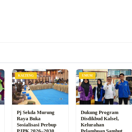
KALTENG
UMUM
Pj Sekda Murung
Dukung Program
Raya Buka
Disdikbud Kalsel,
Sosialisasi Perbup
Kelurahan
PJPK 2026–2030
Pelambuan Sambut