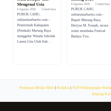
Mengenal Usia
6 Agustus 2026
·
2 menit baca
PURUK CAHU,
6 Agustus 2026
·
3 menit baca
PURUK CAHU,
onlinesinarbarito.com –
onlinesinarbarito.com –
Bupati Murung Raya,
Pemerintah Kabupaten
Heriyus M. Yoseph, secara
(Pemkab) Murung Raya
resmi membuka Festival
menggelar Wisuda Sekolah
Budaya Tira…
Lansia Gita Uluh Itah…
Pedoman Media Siber
|
Redaksi
|
SOP Perlindungan Wart
Jenjang Kar