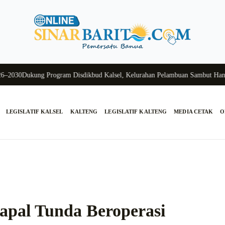
0
Dukung Program Disdikbud Kalsel, Kelurahan Pelambuan Sambut Hangat Si
LEGISLATIF KALSEL
KALTENG
LEGISLATIF KALTENG
MEDIA CETAK
O
apal Tunda Beroperasi