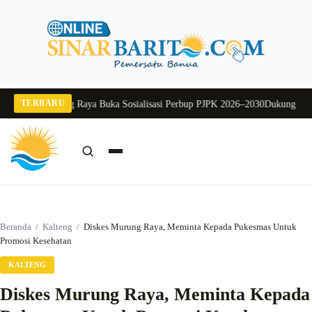
Langsung
ke
konten
TERBARU
ekda Murung Raya Buka Sosialisasi Perbup PJPK 2026–2030
Dukung Program 
Cari:
Cari
Beranda
/
Kalteng
/
Diskes Murung Raya, Meminta Kepada Pukesmas Untuk
Promosi Kesehatan
KALTENG
Diskes Murung Raya, Meminta Kepada