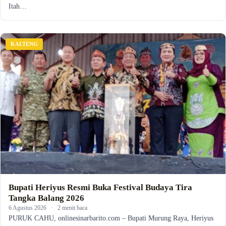
Itah…
KALTENG
Bupati Heriyus Resmi Buka Festival Budaya Tira
Tangka Balang 2026
6 Agustus 2026
·
2 menit baca
PURUK CAHU, onlinesinarbarito.com – Bupati Murung Raya, Heriyus