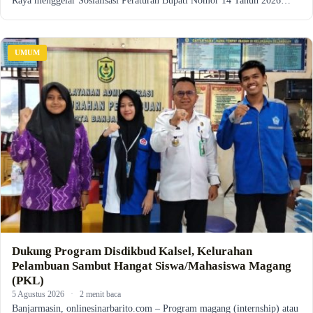
Raya menggelar Sosialisasi Peraturan Bupati Nomor 14 Tahun 2026…
UMUM
Dukung Program Disdikbud Kalsel, Kelurahan
Pelambuan Sambut Hangat Siswa/Mahasiswa Magang
(PKL)
5 Agustus 2026
·
2 menit baca
Banjarmasin, onlinesinarbarito.com – Program magang (internship) atau