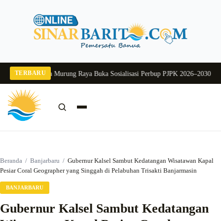
Langsung
ke
konten
TERBARU
2026
Pj Sekda Murung Raya Buka Sosialisasi Perbup PJPK 2026–2030
Dukung P
Cari:
Cari
Beranda
/
Banjarbaru
/
Gubernur Kalsel Sambut Kedatangan Wisatawan Kapal
Pesiar Coral Geographer yang Singgah di Pelabuhan Trisakti Banjarmasin
BANJARBARU
Gubernur Kalsel Sambut Kedatangan