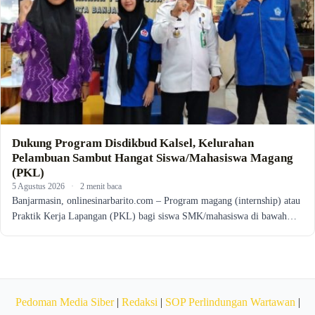
Dukung Program Disdikbud Kalsel, Kelurahan
Pelambuan Sambut Hangat Siswa/Mahasiswa Magang
(PKL)
5 Agustus 2026
·
2 menit baca
Banjarmasin, onlinesinarbarito.com – Program magang (internship) atau
Praktik Kerja Lapangan (PKL) bagi siswa SMK/mahasiswa di bawah…
Pedoman Media Siber
|
Redaksi
|
SOP Perlindungan Wartawan
|