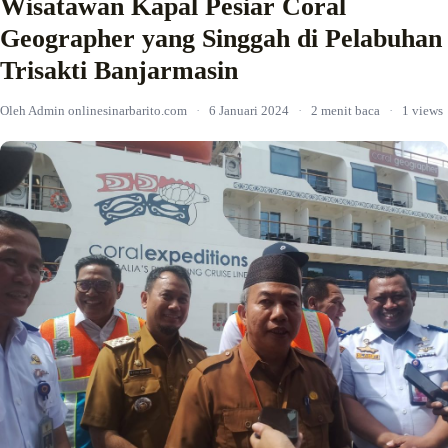
Wisatawan Kapal Pesiar Coral
Geographer yang Singgah di Pelabuhan
Trisakti Banjarmasin
Oleh Admin onlinesinarbarito.com
·
6 Januari 2024
·
2 menit baca
·
1 views