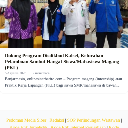
Dukung Program Disdikbud Kalsel, Kelurahan
Pelambuan Sambut Hangat Siswa/Mahasiswa Magang
(PKL)
5 Agustus 2026
·
2 menit baca
Banjarmasin, onlinesinarbarito.com – Program magang (internship) atau
Praktik Kerja Lapangan (PKL) bagi siswa SMK/mahasiswa di bawah…
Pedoman Media Siber
|
Redaksi
|
SOP Perlindungan Wartawan
|
Kode Etik Jurnalistik
|
Kode Etik Internal Perusahaan
|
Kode