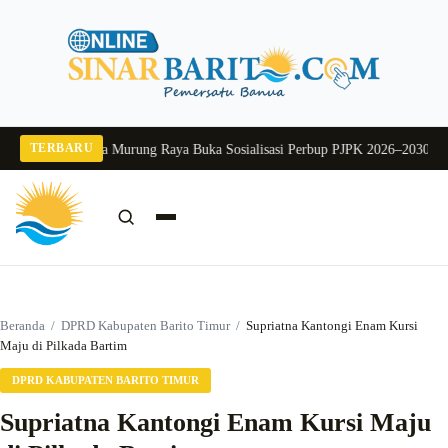
Langsung
ke
konten
TERBARU
2026
Pj Sekda Murung Raya Buka Sosialisasi Perbup PJPK 2026–2030
Dukung 
Cari:
Cari
Beranda
/
DPRD Kabupaten Barito Timur
/
Supriatna Kantongi Enam Kursi
Maju di Pilkada Bartim
DPRD KABUPATEN BARITO TIMUR
Supriatna Kantongi Enam Kursi Maju