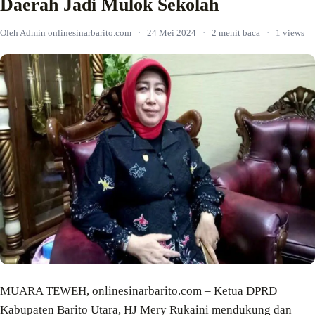
Daerah Jadi Mulok Sekolah
Oleh Admin onlinesinarbarito.com
·
24 Mei 2024
·
2 menit baca
·
1 views
MUARA TEWEH, onlinesinarbarito.com – Ketua DPRD
Kabupaten Barito Utara, HJ Mery Rukaini mendukung dan