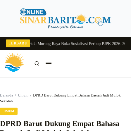
Langsung
ke
konten
TERBARU
ng 2026
Pj Sekda Murung Raya Buka Sosialisasi Perbup PJPK 2026–2030
Dukun
Cari:
Cari
Beranda
/
Umum
/
DPRD Barut Dukung Empat Bahasa Daerah Jadi Mulok
Sekolah
UMUM
DPRD Barut Dukung Empat Bahasa