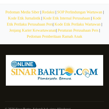
Pedoman Media Siber
|
Redaksi
|
SOP Perlindungan Wartawan
|
Kode Etik Jurnalistik
|
Kode Etik Internal Perusahaan
|
Kode
Etik Perilaku Perusahaan Pers
|
Kode Etik Perilaku Wartawan
|
Jenjang Karier Kewartawanan
|
Peraturan Perusahaan Pers
|
Pedoman Pemberitaan Ramah Anak
© 2026 Sinar Barito. Seluruh hak cipta dilindungi.