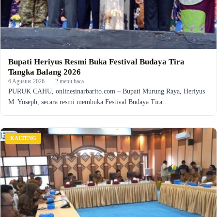
Bupati Heriyus Resmi Buka Festival Budaya Tira
Tangka Balang 2026
6 Agustus 2026
·
2 menit baca
PURUK CAHU, onlinesinarbarito.com – Bupati Murung Raya, Heriyus
M. Yoseph, secara resmi membuka Festival Budaya Tira…
KALTENG