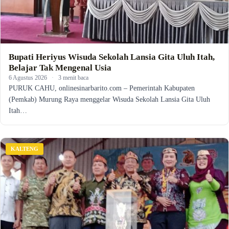
Bupati Heriyus Wisuda Sekolah Lansia Gita Uluh Itah,
Belajar Tak Mengenal Usia
6 Agustus 2026
·
3 menit baca
PURUK CAHU, onlinesinarbarito.com – Pemerintah Kabupaten
(Pemkab) Murung Raya menggelar Wisuda Sekolah Lansia Gita Uluh
Itah…
KALTENG