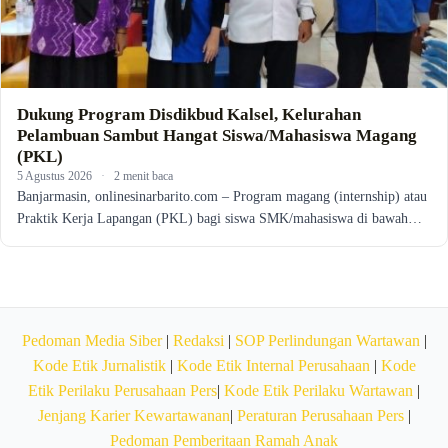
Dukung Program Disdikbud Kalsel, Kelurahan
Pelambuan Sambut Hangat Siswa/Mahasiswa Magang
(PKL)
5 Agustus 2026
·
2 menit baca
Banjarmasin, onlinesinarbarito.com – Program magang (internship) atau
Praktik Kerja Lapangan (PKL) bagi siswa SMK/mahasiswa di bawah…
Pedoman Media Siber
|
Redaksi
|
SOP Perlindungan Wartawan
|
Kode Etik Jurnalistik
|
Kode Etik Internal Perusahaan
|
Kode
Etik Perilaku Perusahaan Pers
|
Kode Etik Perilaku Wartawan
|
Jenjang Karier Kewartawanan
|
Peraturan Perusahaan Pers
|
Pedoman Pemberitaan Ramah Anak