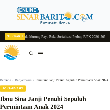
Langsung
ke
konten
TERBARU
g 2026
Pj Sekda Murung Raya Buka Sosialisasi Perbup PJPK 2026–2030
Dukung
Cari:
Cari
Beranda
/
Banjarmasin
/
Ibnu Sina Janji Penuhi Sepuluh Permintaan Anak 2024
BANJARMASIN
Ibnu Sina Janji Penuhi Sepuluh
Permintaan Anak 2024