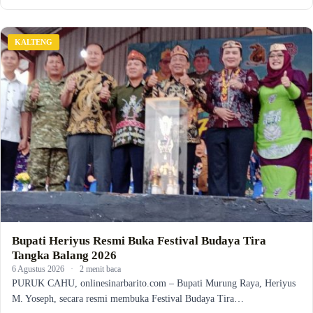
KALTENG
Bupati Heriyus Resmi Buka Festival Budaya Tira
Tangka Balang 2026
6 Agustus 2026
·
2 menit baca
PURUK CAHU, onlinesinarbarito.com – Bupati Murung Raya, Heriyus
M. Yoseph, secara resmi membuka Festival Budaya Tira…