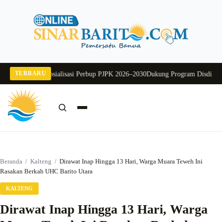
Langsung
ke
konten
TERBARU
aya Buka Sosialisasi Perbup PJPK 2026–2030
Dukung Program Disdikbud Kal
Cari:
Cari
Beranda
/
Kalteng
/
Dirawat Inap Hingga 13 Hari, Warga Muara Teweh Ini
Rasakan Berkah UHC Barito Utara
KALTENG
Dirawat Inap Hingga 13 Hari, Warga