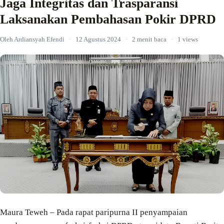
Jaga Integritas dan Trasparansi
Laksanakan Pembahasan Pokir DPRD
Oleh Ardiansyah Efendi
·
12 Agustus 2024
·
2 menit baca
·
1 views
Maura Teweh – Pada rapat paripurna II penyampaian