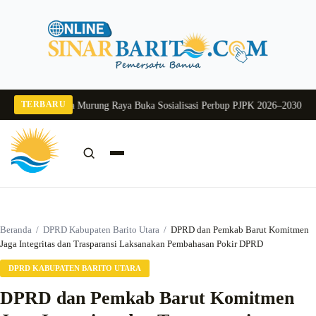
Langsung
ke
konten
TERBARU
2026
Pj Sekda Murung Raya Buka Sosialisasi Perbup PJPK 2026–2030
Dukung P
Cari:
Cari
Beranda
/
DPRD Kabupaten Barito Utara
/
DPRD dan Pemkab Barut Komitmen
Jaga Integritas dan Trasparansi Laksanakan Pembahasan Pokir DPRD
DPRD KABUPATEN BARITO UTARA
DPRD dan Pemkab Barut Komitmen