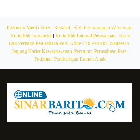
Pedoman Media Siber
|
Redaksi
|
SOP Perlindungan Wartawan
|
Kode Etik Jurnalistik
|
Kode Etik Internal Perusahaan
|
Kode
Etik Perilaku Perusahaan Pers
|
Kode Etik Perilaku Wartawan
|
Jenjang Karier Kewartawanan
|
Peraturan Perusahaan Pers
|
Pedoman Pemberitaan Ramah Anak