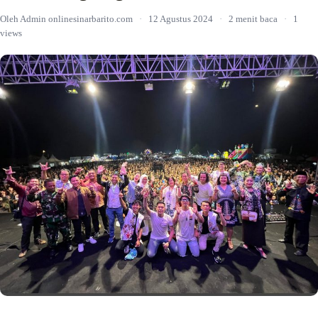
Oleh Admin onlinesinarbarito.com
·
12 Agustus 2024
·
2 menit baca
·
1
views