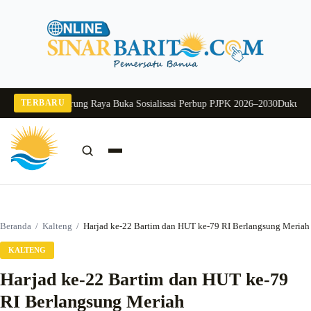
Langsung
ke
konten
TERBARU
Pj Sekda Murung Raya Buka Sosialisasi Perbup PJPK 2026–2030
Dukung Progr
Cari:
Cari
Beranda
/
Kalteng
/
Harjad ke-22 Bartim dan HUT ke-79 RI Berlangsung Meriah
KALTENG
Harjad ke-22 Bartim dan HUT ke-79
RI Berlangsung Meriah