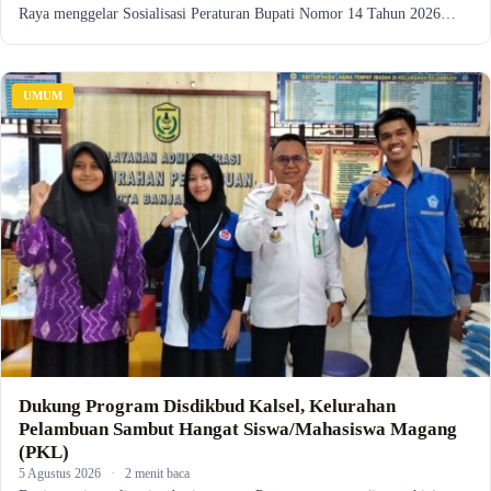
Raya menggelar Sosialisasi Peraturan Bupati Nomor 14 Tahun 2026…
UMUM
Dukung Program Disdikbud Kalsel, Kelurahan
Pelambuan Sambut Hangat Siswa/Mahasiswa Magang
(PKL)
5 Agustus 2026
·
2 menit baca