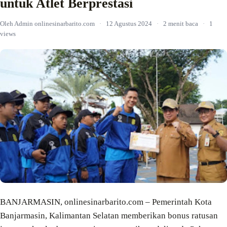
untuk Atlet Berprestasi
Oleh Admin onlinesinarbarito.com
·
12 Agustus 2024
·
2 menit baca
·
1
views
BANJARMASIN, onlinesinarbarito.com – Pemerintah Kota
Banjarmasin, Kalimantan Selatan memberikan bonus ratusan