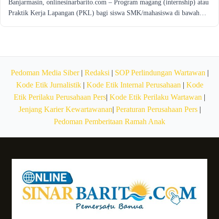
Banjarmasin, onlinesinarbarito.com – Program magang (internship) atau
Praktik Kerja Lapangan (PKL) bagi siswa SMK/mahasiswa di bawah…
Pedoman Media Siber
|
Redaksi
|
SOP Perlindungan Wartawan
|
Kode Etik Jurnalistik
|
Kode Etik Internal Perusahaan
|
Kode
Etik Perilaku Perusahaan Pers
|
Kode Etik Perilaku Wartawan
|
Jenjang Karier Kewartawanan
|
Peraturan Perusahaan Pers
|
Pedoman Pemberitaan Ramah Anak