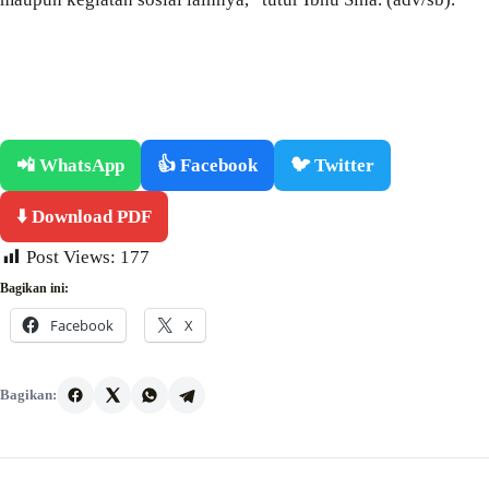
📲 WhatsApp
👍 Facebook
🐦 Twitter
⬇️ Download PDF
Post Views:
177
Bagikan ini:
Facebook
X
Bagikan: