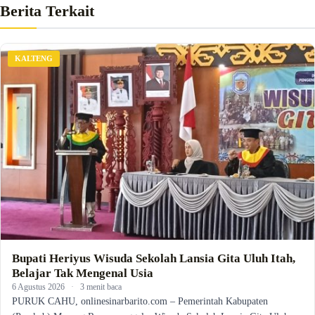
Berita Terkait
KALTENG
Bupati Heriyus Wisuda Sekolah Lansia Gita Uluh Itah,
Belajar Tak Mengenal Usia
6 Agustus 2026
·
3 menit baca
PURUK CAHU, onlinesinarbarito.com – Pemerintah Kabupaten