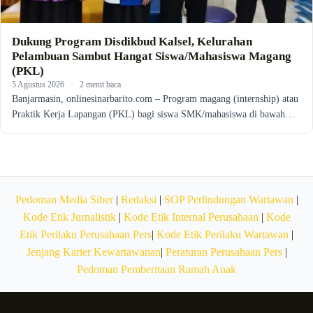
Dukung Program Disdikbud Kalsel, Kelurahan
Pelambuan Sambut Hangat Siswa/Mahasiswa Magang
(PKL)
5 Agustus 2026
·
2 menit baca
Banjarmasin, onlinesinarbarito.com – Program magang (internship) atau
Praktik Kerja Lapangan (PKL) bagi siswa SMK/mahasiswa di bawah…
Pedoman Media Siber
|
Redaksi
|
SOP Perlindungan Wartawan
|
Kode Etik Jurnalistik
|
Kode Etik Internal Perusahaan
|
Kode
Etik Perilaku Perusahaan Pers
|
Kode Etik Perilaku Wartawan
|
Jenjang Karier Kewartawanan
|
Peraturan Perusahaan Pers
|
Pedoman Pemberitaan Ramah Anak