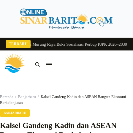
Langsung
ke
konten
TERBARU
2026
Pj Sekda Murung Raya Buka Sosialisasi Perbup PJPK 2026–2030
Dukung P
Cari:
Cari
Beranda
/
Banjarbaru
/
Kalsel Gandeng Kadin dan ASEAN Bangun Ekonomi
Berkelanjutan
BANJARBARU
Kalsel Gandeng Kadin dan ASEAN