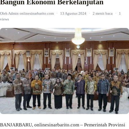
Bangun Ekonomi Berkelanjutan
Oleh Admin onlinesinarbarito.com
·
13 Agustus 2024
·
2 menit baca
·
1
views
BANJARBARU, onlinesinarbarito.com – Pemerintah Provinsi