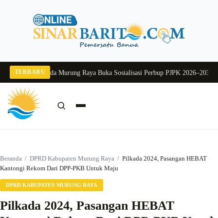
Langsung
ke
konten
TERBARU
 2026
Pj Sekda Murung Raya Buka Sosialisasi Perbup PJPK 2026–2030
Dukung 
Cari:
Cari
Beranda
/
DPRD Kabupaten Murung Raya
/
Pilkada 2024, Pasangan HEBAT
Kantongi Rekom Dari DPP-PKB Untuk Maju
DPRD KABUPATEN MURUNG RAYA
Pilkada 2024, Pasangan HEBAT