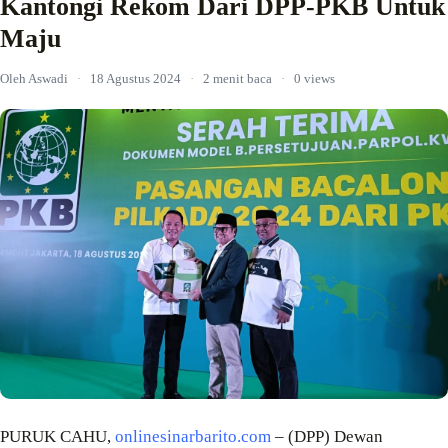
Kantongi Rekom Dari DPP-PKB Untuk
Maju
Oleh Aswadi
·
18 Agustus 2024
·
2 menit baca
·
0 views
PURUK CAHU,
onlinesinarbarito.com
– (DPP) Dewan