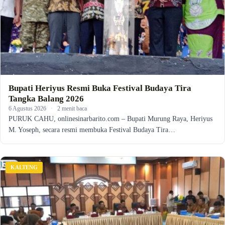
Bupati Heriyus Resmi Buka Festival Budaya Tira
Tangka Balang 2026
6 Agustus 2026
·
2 menit baca
PURUK CAHU, onlinesinarbarito.com – Bupati Murung Raya, Heriyus
M. Yoseph, secara resmi membuka Festival Budaya Tira…
KALTENG