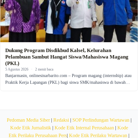
Dukung Program Disdikbud Kalsel, Kelurahan
Pelambuan Sambut Hangat Siswa/Mahasiswa Magang
(PKL)
5 Agustus 2026
·
2 menit baca
Banjarmasin, onlinesinarbarito.com – Program magang (internship) atau
Praktik Kerja Lapangan (PKL) bagi siswa SMK/mahasiswa di bawah…
Pedoman Media Siber
|
Redaksi
|
SOP Perlindungan Wartawan
|
Kode Etik Jurnalistik
|
Kode Etik Internal Perusahaan
|
Kode
Etik Perilaku Perusahaan Pers
|
Kode Etik Perilaku Wartawan
|