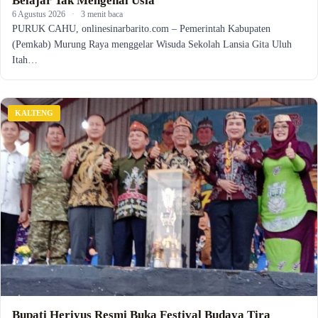
Belajar Tak Mengenal Usia
6 Agustus 2026
·
3 menit baca
PURUK CAHU, onlinesinarbarito.com – Pemerintah Kabupaten
(Pemkab) Murung Raya menggelar Wisuda Sekolah Lansia Gita Uluh
Itah…
KALTENG
Bupati Heriyus Resmi Buka Festival Budaya Tira