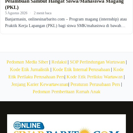
Pelambuan Sambut Hangat Siswa/Mahasiswa Magang
(PKL)
5 Agustus 2026
·
2 menit baca
Banjarmasin, onlinesinarbarito.com – Program magang (internship) atau
Praktik Kerja Lapangan (PKL) bagi siswa SMK/mahasiswa di bawah…
Pedoman Media Siber
|
Redaksi
|
SOP Perlindungan Wartawan
|
Kode Etik Jurnalistik
|
Kode Etik Internal Perusahaan
|
Kode
Etik Perilaku Perusahaan Pers
|
Kode Etik Perilaku Wartawan
|
Jenjang Karier Kewartawanan
|
Peraturan Perusahaan Pers
|
Pedoman Pemberitaan Ramah Anak