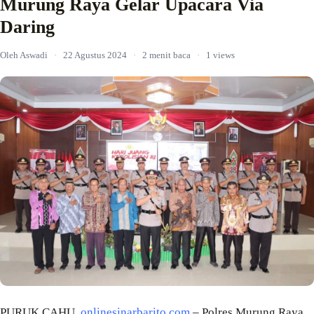
Murung Raya Gelar Upacara Via
Daring
Oleh Aswadi
·
22 Agustus 2024
·
2 menit baca
·
1 views
PURUK CAHU,
onlinesinarbarito.com
– Polres Murung Raya