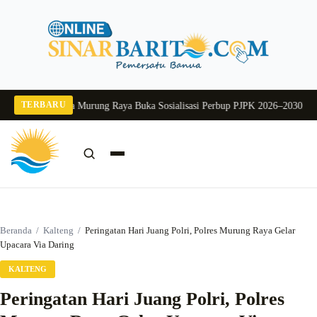
Langsung
ke
konten
TERBARU
2026
Pj Sekda Murung Raya Buka Sosialisasi Perbup PJPK 2026–2030
Dukung 
Cari:
Cari
Beranda
/
Kalteng
/
Peringatan Hari Juang Polri, Polres Murung Raya Gelar
Upacara Via Daring
KALTENG
Peringatan Hari Juang Polri, Polres