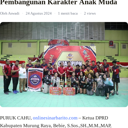
Pembangunan Karakter Anak Muda
Oleh Aswadi
·
24 Agustus 2024
·
1 menit baca
·
2 views
PURUK CAHU,
onlinesinarbarito.com
– Ketua DPRD
Kabupaten Murung Raya, Bebie, S.Sos.,SH.,M.M.,MAP,