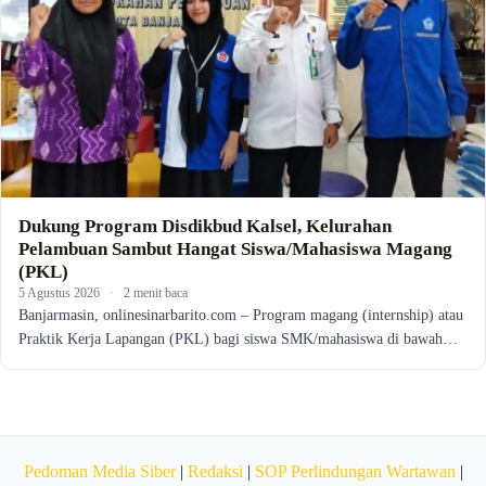
Dukung Program Disdikbud Kalsel, Kelurahan
Pelambuan Sambut Hangat Siswa/Mahasiswa Magang
(PKL)
5 Agustus 2026
·
2 menit baca
Banjarmasin, onlinesinarbarito.com – Program magang (internship) atau
Praktik Kerja Lapangan (PKL) bagi siswa SMK/mahasiswa di bawah…
Pedoman Media Siber
|
Redaksi
|
SOP Perlindungan Wartawan
|