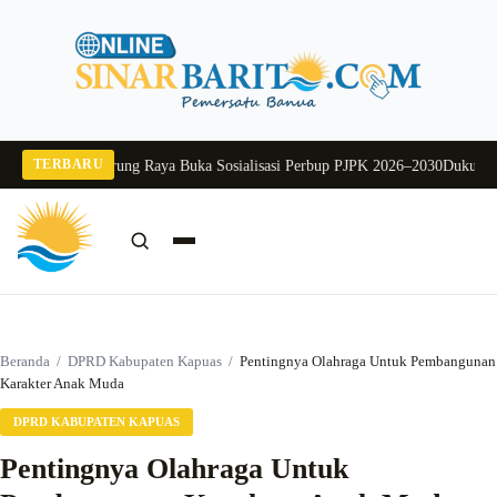
Langsung
ke
konten
TERBARU
Pj Sekda Murung Raya Buka Sosialisasi Perbup PJPK 2026–2030
Dukung Prog
Cari:
Cari
Beranda
/
DPRD Kabupaten Kapuas
/
Pentingnya Olahraga Untuk Pembangunan
Karakter Anak Muda
DPRD KABUPATEN KAPUAS
Pentingnya Olahraga Untuk