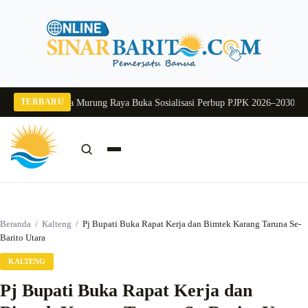
Langsung
ke
konten
TERBARU
2026
Pj Sekda Murung Raya Buka Sosialisasi Perbup PJPK 2026–2030
Dukung P
Cari:
Cari
Beranda
/
Kalteng
/
Pj Bupati Buka Rapat Kerja dan Bimtek Karang Taruna Se-
Barito Utara
KALTENG
Pj Bupati Buka Rapat Kerja dan