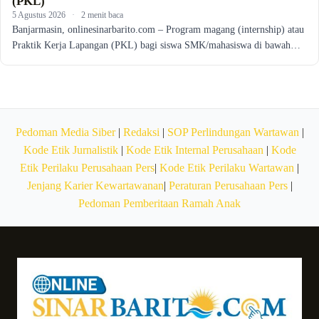
(PKL)
5 Agustus 2026
·
2 menit baca
Banjarmasin, onlinesinarbarito.com – Program magang (internship) atau
Praktik Kerja Lapangan (PKL) bagi siswa SMK/mahasiswa di bawah…
Pedoman Media Siber
|
Redaksi
|
SOP Perlindungan Wartawan
|
Kode Etik Jurnalistik
|
Kode Etik Internal Perusahaan
|
Kode
Etik Perilaku Perusahaan Pers
|
Kode Etik Perilaku Wartawan
|
Jenjang Karier Kewartawanan
|
Peraturan Perusahaan Pers
|
Pedoman Pemberitaan Ramah Anak