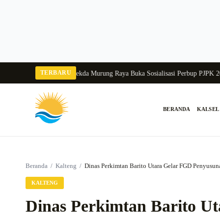
Langsung
ke
konten
TERBARU
gka Balang 2026
Pj Sekda Murung Raya Buka Sosialisasi Perbup PJPK 2026–2
BERANDA
KALSEL
Cari:
Beranda
/
Kalteng
/
Dinas Perkimtan Barito Utara Gelar FGD Penyus
KALTENG
Dinas Perkimtan Barito U