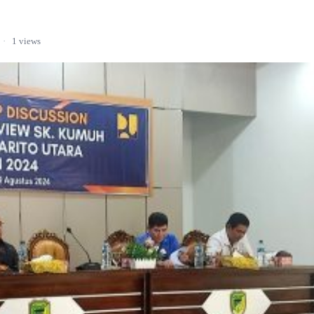
·
1 views