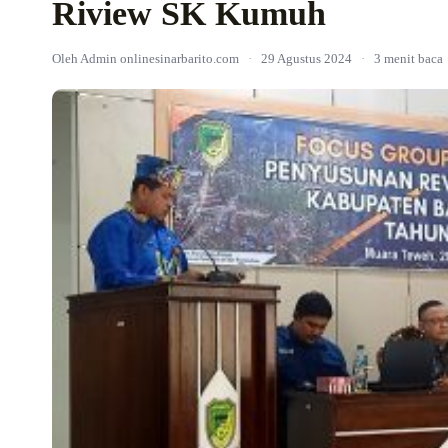
Riview SK Kumuh
Oleh Admin onlinesinarbarito.com
·
29 Agustus 2024
·
3 menit baca