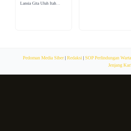
Lansia Gita Uluh Itah…
Pedoman Media Siber
|
Redaksi
|
SOP Perlindungan Wart
Jenjang Kar