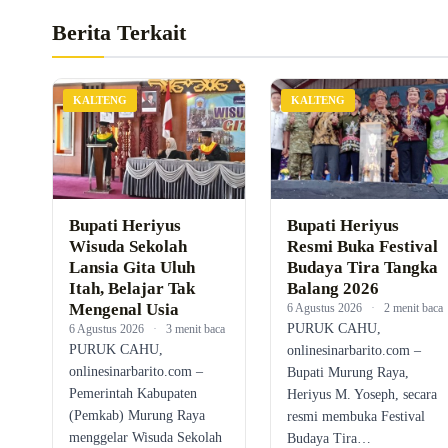
Berita Terkait
KALTENG
KALTENG
Bupati Heriyus
Bupati Heriyus
Wisuda Sekolah
Resmi Buka Festival
Lansia Gita Uluh
Budaya Tira Tangka
Itah, Belajar Tak
Balang 2026
Mengenal Usia
6 Agustus 2026
·
2 menit baca
PURUK CAHU,
6 Agustus 2026
·
3 menit baca
PURUK CAHU,
onlinesinarbarito.com –
onlinesinarbarito.com –
Bupati Murung Raya,
Pemerintah Kabupaten
Heriyus M. Yoseph, secara
(Pemkab) Murung Raya
resmi membuka Festival
menggelar Wisuda Sekolah
Budaya Tira…