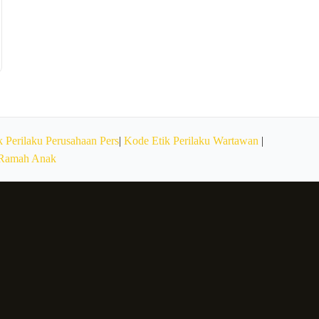
 Perilaku Perusahaan Pers
|
Kode Etik Perilaku Wartawan
|
 Ramah Anak