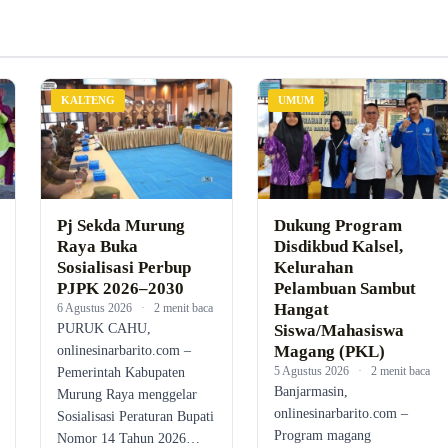
KALTENG
UMUM
Pj Sekda Murung
Dukung Program
Raya Buka
Disdikbud Kalsel,
Sosialisasi Perbup
Kelurahan
PJPK 2026–2030
Pelambuan Sambut
Hangat
6 Agustus 2026
·
2 menit baca
PURUK CAHU,
Siswa/Mahasiswa
Magang (PKL)
onlinesinarbarito.com –
5 Agustus 2026
·
2 menit baca
Pemerintah Kabupaten
Banjarmasin,
Murung Raya menggelar
onlinesinarbarito.com –
Sosialisasi Peraturan Bupati
Program magang
Nomor 14 Tahun 2026…