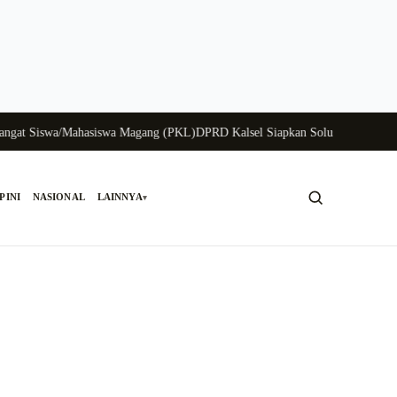
Siswa/Mahasiswa Magang (PKL)
DPRD Kalsel Siapkan Solusi Krisis Perunggas
PINI
NASIONAL
LAINNYA
▾
Cari