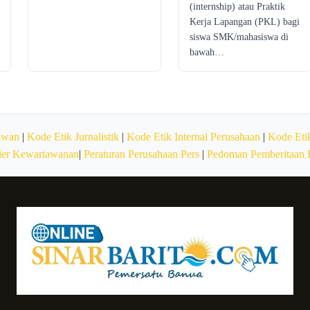
(internship) atau Praktik
Kerja Lapangan (PKL) bagi
siswa SMK/mahasiswa di
bawah…
awan
|
Kode Etik Jurnalistik
|
Kode Etik Internal Perusahaan
|
Kode Etik
ier Kewartawanan
|
Peraturan Perusahaan Pers
|
Pedoman Pemberitaan