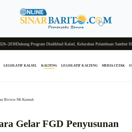
030
Dukung Program Disdikbud Kalsel, Kelurahan Pelambuan Sambut Hangat 
LEGISLATIF KALSEL
KALTENG
LEGISLATIF KALTENG
MEDIA CETAK
O
unan Riview SK Kumuh
tara Gelar FGD Penyusunan