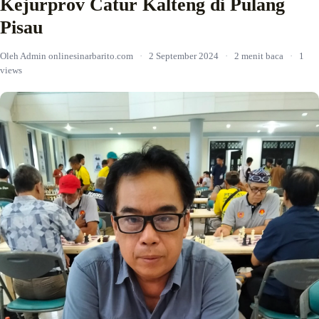
Kejurprov Catur Kalteng di Pulang
Pisau
Oleh Admin onlinesinarbarito.com
·
2 September 2024
·
2 menit baca
·
1
views