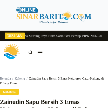
Langsung
ke
konten
TERBARU
g 2026
Pj Sekda Murung Raya Buka Sosialisasi Perbup PJPK 2026–2030
Dukung
Cari:
Cari
Beranda
/
Kalteng
/
Zainudin Sapu Bersih 3 Emas Kejurprov Catur Kalteng di
Pulang Pisau
KALTENG
Zainudin Sapu Bersih 3 Emas