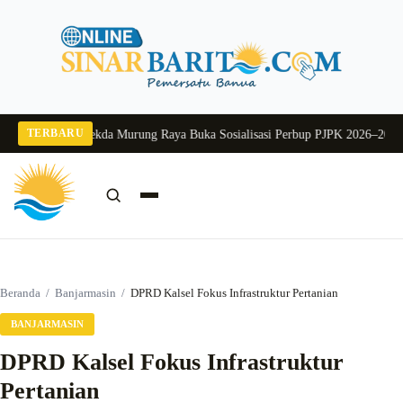
Langsung
ke
konten
TERBARU
ang 2026
Pj Sekda Murung Raya Buka Sosialisasi Perbup PJPK 2026–2030
Dukun
Cari:
Cari
Beranda
/
Banjarmasin
/
DPRD Kalsel Fokus Infrastruktur Pertanian
BANJARMASIN
DPRD Kalsel Fokus Infrastruktur
Pertanian