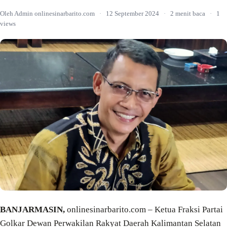
Oleh Admin onlinesinarbarito.com
·
12 September 2024
·
2 menit baca
·
1
views
BANJARMASIN,
onlinesinarbarito.com – Ketua Fraksi Partai
Golkar Dewan Perwakilan Rakyat Daerah Kalimantan Selatan