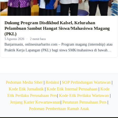
Dukung Program Disdikbud Kalsel, Kelurahan
Pelambuan Sambut Hangat Siswa/Mahasiswa Magang
(PKL)
5 Agustus 2026
·
2 menit baca
Banjarmasin, onlinesinarbarito.com – Program magang (internship) atau
Praktik Kerja Lapangan (PKL) bagi siswa SMK/mahasiswa di bawah…
Pedoman Media Siber
|
Redaksi
|
SOP Perlindungan Wartawan
|
Kode Etik Jurnalistik
|
Kode Etik Internal Perusahaan
|
Kode
Etik Perilaku Perusahaan Pers
|
Kode Etik Perilaku Wartawan
|
Jenjang Karier Kewartawanan
|
Peraturan Perusahaan Pers
|
Pedoman Pemberitaan Ramah Anak