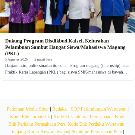
Dukung Program Disdikbud Kalsel, Kelurahan
Pelambuan Sambut Hangat Siswa/Mahasiswa Magang
(PKL)
5 Agustus 2026
·
2 menit baca
Banjarmasin, onlinesinarbarito.com – Program magang (internship) atau
Praktik Kerja Lapangan (PKL) bagi siswa SMK/mahasiswa di bawah…
Pedoman Media Siber
|
Redaksi
|
SOP Perlindungan Wartawan
|
Kode Etik Jurnalistik
|
Kode Etik Internal Perusahaan
|
Kode
Etik Perilaku Perusahaan Pers
|
Kode Etik Perilaku Wartawan
|
Jenjang Karier Kewartawanan
|
Peraturan Perusahaan Pers
|