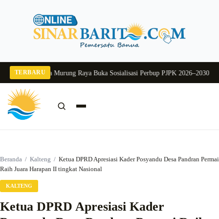
Langsung
ke
konten
TERBARU
2026
Pj Sekda Murung Raya Buka Sosialisasi Perbup PJPK 2026–2030
Dukung P
Cari:
Cari
Beranda
/
Kalteng
/
Ketua DPRD Apresiasi Kader Posyandu Desa Pandran Permai
Raih Juara Harapan II tingkat Nasional
KALTENG
Ketua DPRD Apresiasi Kader