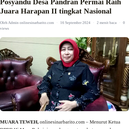
Posyandu Desa Pandran Permai Raih
Juara Harapan II tingkat Nasional
Oleh Admin onlinesinarbarito.com
·
16 September 2024
·
2 menit baca
·
0
views
MUARA TEWEH,
onlinesinarbarito.com – Menurut Ketua