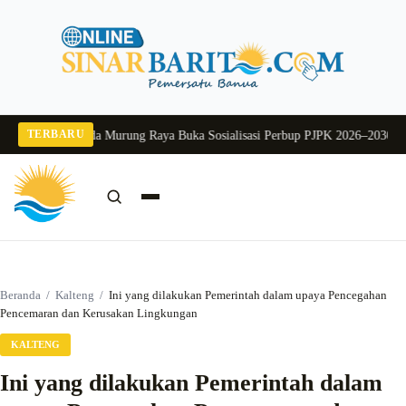
Langsung
ke
konten
TERBARU
 2026
Pj Sekda Murung Raya Buka Sosialisasi Perbup PJPK 2026–2030
Dukung 
Cari:
Cari
Beranda
/
Kalteng
/
Ini yang dilakukan Pemerintah dalam upaya Pencegahan
Pencemaran dan Kerusakan Lingkungan
KALTENG
Ini yang dilakukan Pemerintah dalam