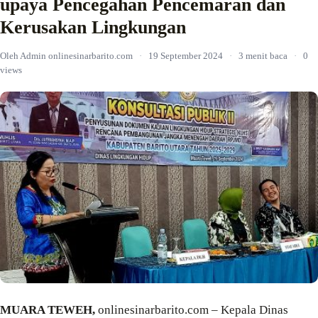
upaya Pencegahan Pencemaran dan
Kerusakan Lingkungan
Oleh Admin onlinesinarbarito.com
·
19 September 2024
·
3 menit baca
·
0
views
MUARA TEWEH,
onlinesinarbarito.com – Kepala Dinas