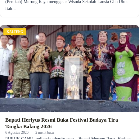
(Pemkab) Murung Raya menggelar Wisuda Sekolah Lansia Gita Uluh
Itah…
KALTENG
Bupati Heriyus Resmi Buka Festival Budaya Tira
Tangka Balang 2026
6 Agustus 2026
·
2 menit baca
PURUK CAHU, onlinesinarbarito.com – Bupati Murung Raya, Heriyus