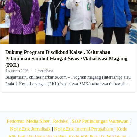
Dukung Program Disdikbud Kalsel, Kelurahan
Pelambuan Sambut Hangat Siswa/Mahasiswa Magang
(PKL)
5 Agustus 2026
·
2 menit baca
Banjarmasin, onlinesinarbarito.com – Program magang (internship) atau
Praktik Kerja Lapangan (PKL) bagi siswa SMK/mahasiswa di bawah…
Pedoman Media Siber
|
Redaksi
|
SOP Perlindungan Wartawan
|
Kode Etik Jurnalistik
|
Kode Etik Internal Perusahaan
|
Kode
Etik Perilaku Perusahaan Pers
|
Kode Etik Perilaku Wartawan
|