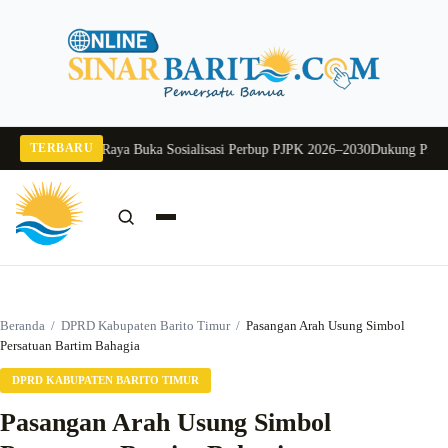
Langsung
ke
konten
TERBARU
kda Murung Raya Buka Sosialisasi Perbup PJPK 2026–2030
Dukung Program D
Cari:
Cari
Beranda
/
DPRD Kabupaten Barito Timur
/
Pasangan Arah Usung Simbol
Persatuan Bartim Bahagia
DPRD KABUPATEN BARITO TIMUR
Pasangan Arah Usung Simbol