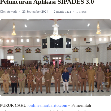
Peluncuran Aplikasi SIPADES 3.0
Oleh Aswadi
·
23 September 2024
·
2 menit baca
·
1 views
PURUK CAHU,
onlinesinarbarito.com
– Pemerintah