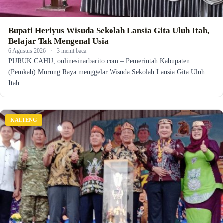
Bupati Heriyus Wisuda Sekolah Lansia Gita Uluh Itah,
Belajar Tak Mengenal Usia
6 Agustus 2026
·
3 menit baca
PURUK CAHU, onlinesinarbarito.com – Pemerintah Kabupaten
(Pemkab) Murung Raya menggelar Wisuda Sekolah Lansia Gita Uluh
Itah…
KALTENG