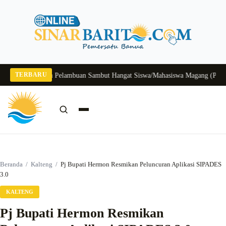
Langsung
ke
konten
TERBARU
el, Kelurahan Pelambuan Sambut Hangat Siswa/Mahasiswa Magang (PKL)
DPRD
Cari:
Cari
Beranda
/
Kalteng
/
Pj Bupati Hermon Resmikan Peluncuran Aplikasi SIPADES
3.0
KALTENG
Pj Bupati Hermon Resmikan