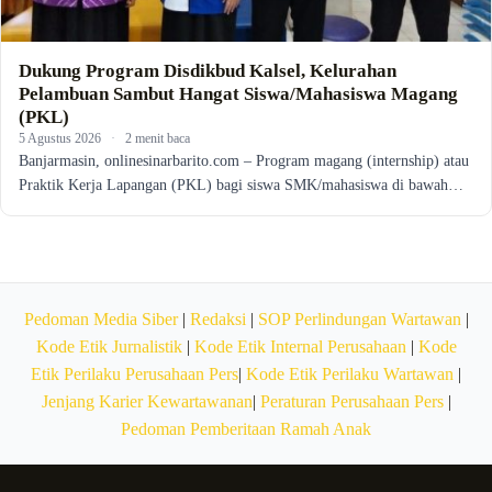
Dukung Program Disdikbud Kalsel, Kelurahan
Pelambuan Sambut Hangat Siswa/Mahasiswa Magang
(PKL)
5 Agustus 2026
·
2 menit baca
Banjarmasin, onlinesinarbarito.com – Program magang (internship) atau
Praktik Kerja Lapangan (PKL) bagi siswa SMK/mahasiswa di bawah…
Pedoman Media Siber
|
Redaksi
|
SOP Perlindungan Wartawan
|
Kode Etik Jurnalistik
|
Kode Etik Internal Perusahaan
|
Kode
Etik Perilaku Perusahaan Pers
|
Kode Etik Perilaku Wartawan
|
Jenjang Karier Kewartawanan
|
Peraturan Perusahaan Pers
|
Pedoman Pemberitaan Ramah Anak