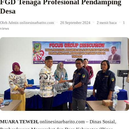
FGD Tenaga Profesional Pendamping
Desa
Oleh Admin onlinesinarbarito.com
·
26 September 2024
·
2 menit baca
·
1
views
MUARA TEWEH,
onlinesinarbarito.com – Dinas Sosial,