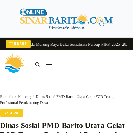
Langsung
ke
konten
TERBARU
g 2026
Pj Sekda Murung Raya Buka Sosialisasi Perbup PJPK 2026–2030
Dukung
Cari:
Cari
Beranda
/
Kalteng
/
Dinas Sosial PMD Barito Utara Gelar FGD Tenaga
Profesional Pendamping Desa
KALTENG
Dinas Sosial PMD Barito Utara Gelar