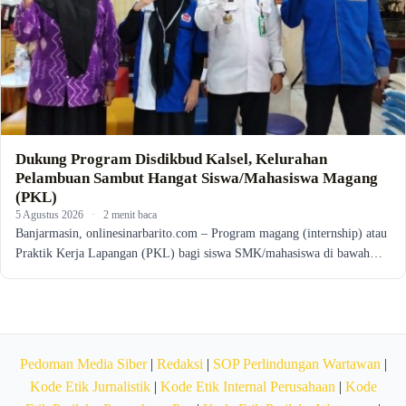
Dukung Program Disdikbud Kalsel, Kelurahan
Pelambuan Sambut Hangat Siswa/Mahasiswa Magang
(PKL)
5 Agustus 2026
·
2 menit baca
Banjarmasin, onlinesinarbarito.com – Program magang (internship) atau
Praktik Kerja Lapangan (PKL) bagi siswa SMK/mahasiswa di bawah…
Pedoman Media Siber
|
Redaksi
|
SOP Perlindungan Wartawan
|
Kode Etik Jurnalistik
|
Kode Etik Internal Perusahaan
|
Kode