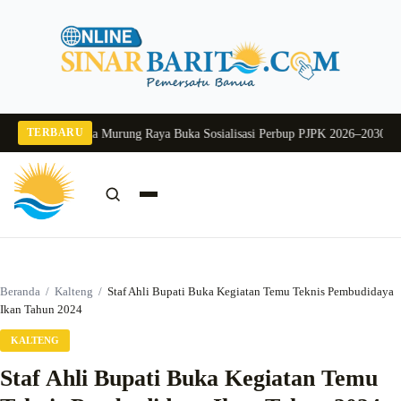
Langsung
ke
konten
TERBARU
 2026
Pj Sekda Murung Raya Buka Sosialisasi Perbup PJPK 2026–2030
Dukung 
Cari:
Cari
Beranda
/
Kalteng
/
Staf Ahli Bupati Buka Kegiatan Temu Teknis Pembudidaya
Ikan Tahun 2024
KALTENG
Staf Ahli Bupati Buka Kegiatan Temu