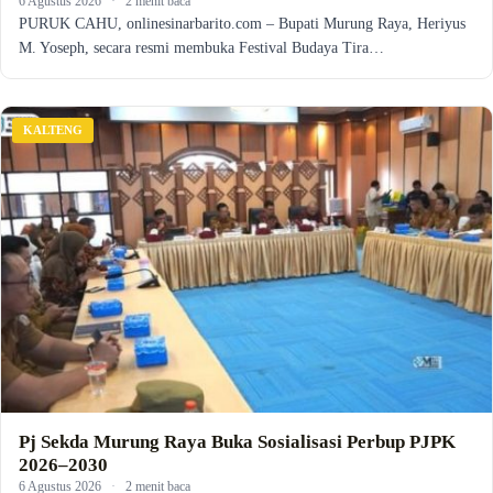
6 Agustus 2026
·
2 menit baca
PURUK CAHU, onlinesinarbarito.com – Bupati Murung Raya, Heriyus
M. Yoseph, secara resmi membuka Festival Budaya Tira…
KALTENG
Pj Sekda Murung Raya Buka Sosialisasi Perbup PJPK
2026–2030
6 Agustus 2026
·
2 menit baca