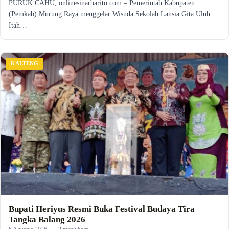
PURUK CAHU, onlinesinarbarito.com – Pemerintah Kabupaten
(Pemkab) Murung Raya menggelar Wisuda Sekolah Lansia Gita Uluh
Itah…
KALTENG
Bupati Heriyus Resmi Buka Festival Budaya Tira
Tangka Balang 2026