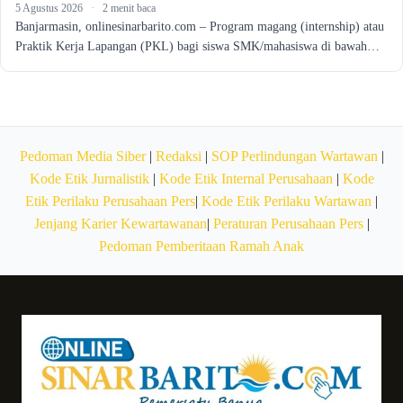
5 Agustus 2026
·
2 menit baca
Banjarmasin, onlinesinarbarito.com – Program magang (internship) atau
Praktik Kerja Lapangan (PKL) bagi siswa SMK/mahasiswa di bawah…
Pedoman Media Siber
|
Redaksi
|
SOP Perlindungan Wartawan
|
Kode Etik Jurnalistik
|
Kode Etik Internal Perusahaan
|
Kode
Etik Perilaku Perusahaan Pers
|
Kode Etik Perilaku Wartawan
|
Jenjang Karier Kewartawanan
|
Peraturan Perusahaan Pers
|
Pedoman Pemberitaan Ramah Anak