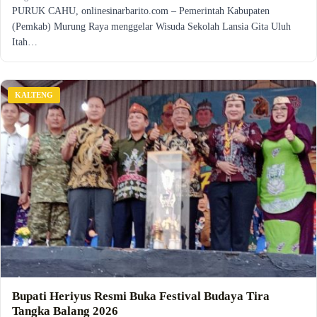
PURUK CAHU, onlinesinarbarito.com – Pemerintah Kabupaten
(Pemkab) Murung Raya menggelar Wisuda Sekolah Lansia Gita Uluh
Itah…
KALTENG
Bupati Heriyus Resmi Buka Festival Budaya Tira
Tangka Balang 2026