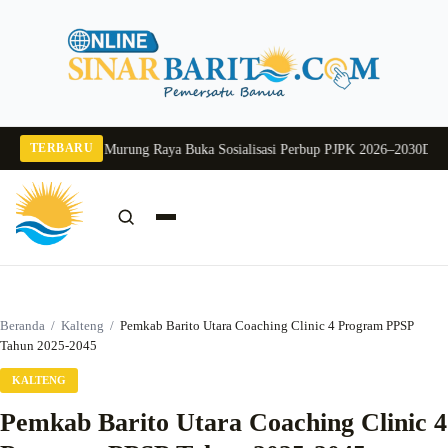
Langsung
ke
konten
TERBARU
026
Pj Sekda Murung Raya Buka Sosialisasi Perbup PJPK 2026–2030
Dukung Pr
Cari:
Cari
Beranda
/
Kalteng
/
Pemkab Barito Utara Coaching Clinic 4 Program PPSP
Tahun 2025-2045
KALTENG
Pemkab Barito Utara Coaching Clinic 4