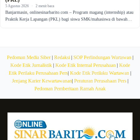
5 Agustus 2026
·
2 menit baca
Banjarmasin, onlinesinarbarito.com – Program magang (internship) atau
Praktik Kerja Lapangan (PKL) bagi siswa SMK/mahasiswa di bawah…
Pedoman Media Siber
|
Redaksi
|
SOP Perlindungan Wartawan
|
Kode Etik Jurnalistik
|
Kode Etik Internal Perusahaan
|
Kode
Etik Perilaku Perusahaan Pers
|
Kode Etik Perilaku Wartawan
|
Jenjang Karier Kewartawanan
|
Peraturan Perusahaan Pers
|
Pedoman Pemberitaan Ramah Anak