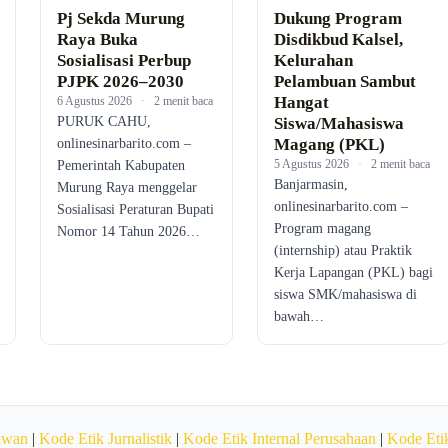
Pj Sekda Murung
Dukung Program
Raya Buka
Disdikbud Kalsel,
Sosialisasi Perbup
Kelurahan
PJPK 2026–2030
Pelambuan Sambut
Hangat
6 Agustus 2026
·
2 menit baca
PURUK CAHU,
Siswa/Mahasiswa
Magang (PKL)
onlinesinarbarito.com –
5 Agustus 2026
·
2 menit baca
Pemerintah Kabupaten
Banjarmasin,
Murung Raya menggelar
onlinesinarbarito.com –
Sosialisasi Peraturan Bupati
Program magang
Nomor 14 Tahun 2026…
(internship) atau Praktik
Kerja Lapangan (PKL) bagi
siswa SMK/mahasiswa di
bawah…
awan
|
Kode Etik Jurnalistik
|
Kode Etik Internal Perusahaan
|
Kode Etik