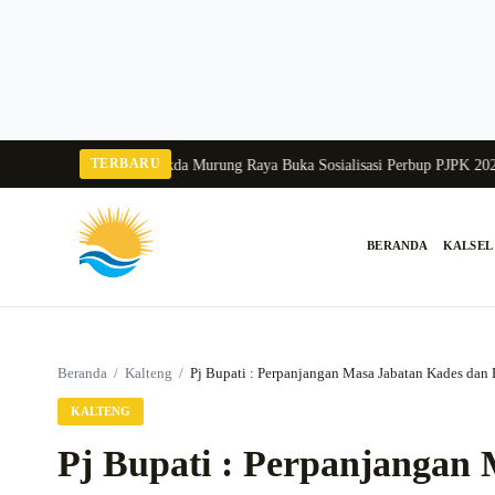
Langsung
ke
konten
TERBARU
a Balang 2026
Pj Sekda Murung Raya Buka Sosialisasi Perbup PJPK 2026–203
BERANDA
KALSEL
Cari:
Beranda
/
Kalteng
/
Pj Bupati : Perpanjangan Masa Jabatan Kades dan
KALTENG
Pj Bupati : Perpanjangan