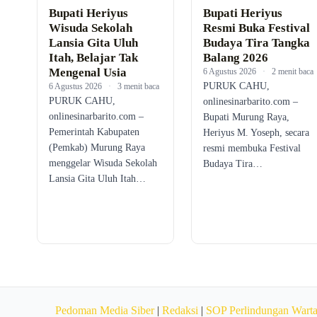
Bupati Heriyus
Bupati Heriyus
Wisuda Sekolah
Resmi Buka Festival
Lansia Gita Uluh
Budaya Tira Tangka
Itah, Belajar Tak
Balang 2026
Mengenal Usia
6 Agustus 2026
·
2 menit baca
PURUK CAHU,
6 Agustus 2026
·
3 menit baca
PURUK CAHU,
onlinesinarbarito.com –
onlinesinarbarito.com –
Bupati Murung Raya,
Pemerintah Kabupaten
Heriyus M. Yoseph, secara
(Pemkab) Murung Raya
resmi membuka Festival
menggelar Wisuda Sekolah
Budaya Tira…
Lansia Gita Uluh Itah…
Pedoman Media Siber
|
Redaksi
|
SOP Perlindungan Wart