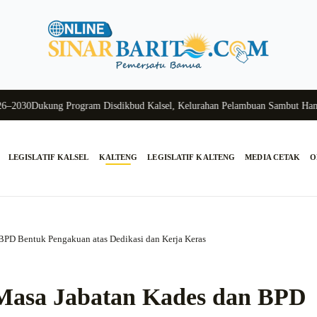
0
Dukung Program Disdikbud Kalsel, Kelurahan Pelambuan Sambut Hangat Si
LEGISLATIF KALSEL
KALTENG
LEGISLATIF KALTENG
MEDIA CETAK
O
 BPD Bentuk Pengakuan atas Dedikasi dan Kerja Keras
 Masa Jabatan Kades dan BPD