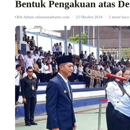
Bentuk Pengakuan atas De
Oleh Admin onlinesinarbarito.com
·
23 Oktober 2024
·
2 menit baca