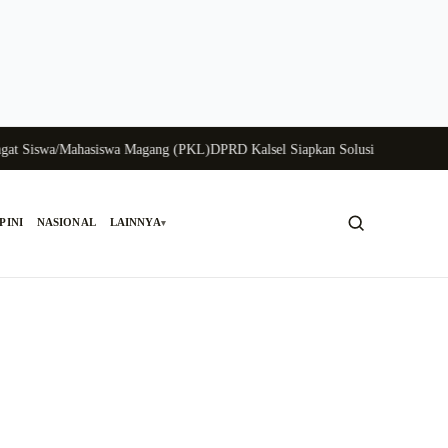
swa/Mahasiswa Magang (PKL)
DPRD Kalsel Siapkan Solusi Krisis Perunggasan
PINI
NASIONAL
LAINNYA
▾
Cari