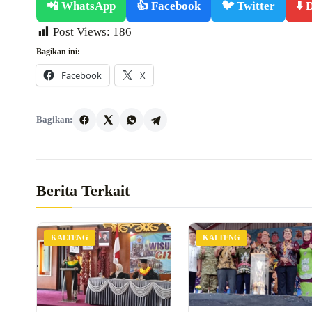
📲 WhatsApp
👍 Facebook
🐦 Twitter
⬇️
Post Views:
186
Bagikan ini:
Facebook
X
Bagikan:
Berita Terkait
KALTENG
KALTENG