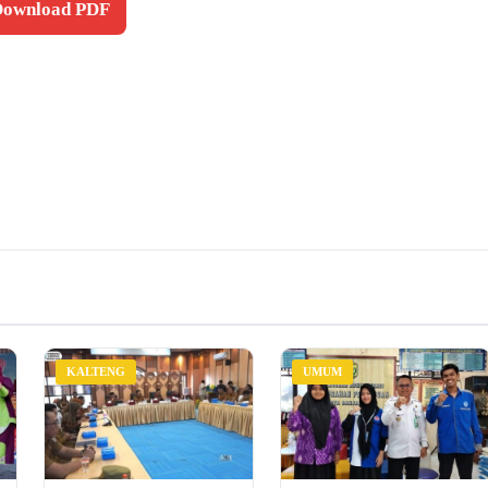
 Download PDF
KALTENG
UMUM