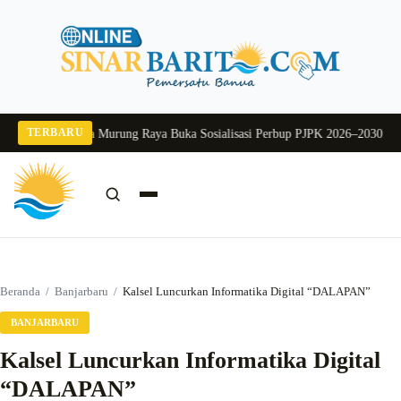
Langsung
ke
konten
TERBARU
2026
Pj Sekda Murung Raya Buka Sosialisasi Perbup PJPK 2026–2030
Dukung P
Cari:
Cari
Beranda
/
Banjarbaru
/
Kalsel Luncurkan Informatika Digital “DALAPAN”
BANJARBARU
Kalsel Luncurkan Informatika Digital
“DALAPAN”