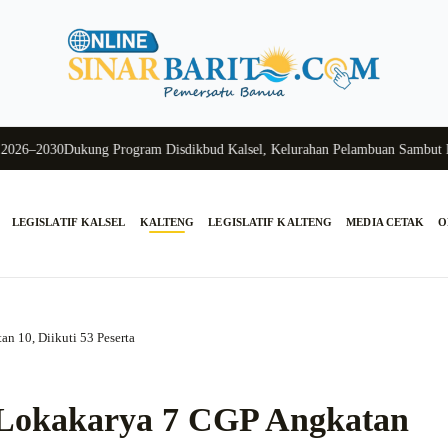
2030
Dukung Program Disdikbud Kalsel, Kelurahan Pelambuan Sambut Hanga
LEGISLATIF KALSEL
KALTENG
LEGISLATIF KALTENG
MEDIA CETAK
O
n 10, Diikuti 53 Peserta
r Lokakarya 7 CGP Angkatan