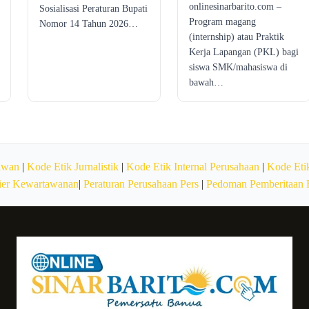
onlinesinarbarito.com –
Sosialisasi Peraturan Bupati
Program magang
Nomor 14 Tahun 2026…
(internship) atau Praktik
Kerja Lapangan (PKL) bagi
siswa SMK/mahasiswa di
bawah…
awan
|
Kode Etik Jurnalistik
|
Kode Etik Internal Perusahaan
|
Kode Etik
ier Kewartawanan
|
Peraturan Perusahaan Pers
|
Pedoman Pemberitaan