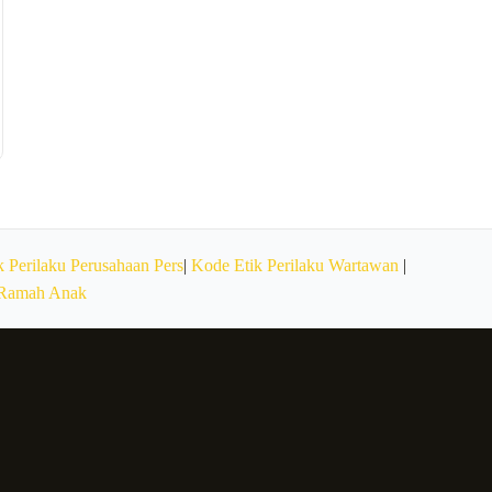
 Perilaku Perusahaan Pers
|
Kode Etik Perilaku Wartawan
|
 Ramah Anak