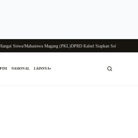
t Siswa/Mahasiswa Magang (PKL)
DPRD Kalsel Siapkan Solusi Krisis Perungg
PINI
NASIONAL
LAINNYA
▾
Cari