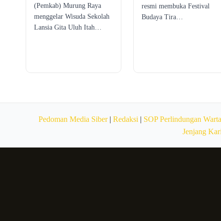
(Pemkab) Murung Raya
resmi membuka Festival
menggelar Wisuda Sekolah
Budaya Tira…
Lansia Gita Uluh Itah…
Pedoman Media Siber
|
Redaksi
|
SOP Perlindungan Wart
Jenjang Kar