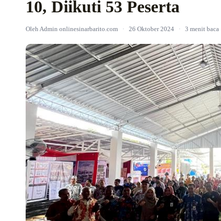
10, Diikuti 53 Peserta
Oleh Admin onlinesinarbarito.com
·
26 Oktober 2024
·
3 menit baca