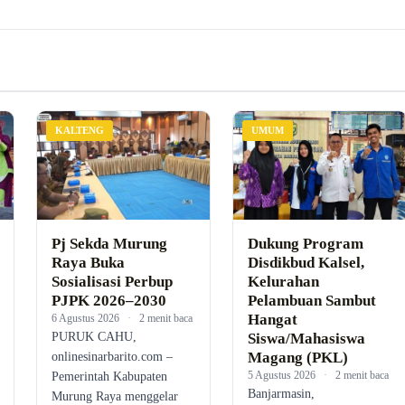
KALTENG
UMUM
Pj Sekda Murung
Dukung Program
Raya Buka
Disdikbud Kalsel,
Sosialisasi Perbup
Kelurahan
PJPK 2026–2030
Pelambuan Sambut
Hangat
6 Agustus 2026
·
2 menit baca
PURUK CAHU,
Siswa/Mahasiswa
Magang (PKL)
onlinesinarbarito.com –
5 Agustus 2026
·
2 menit baca
Pemerintah Kabupaten
Banjarmasin,
Murung Raya menggelar