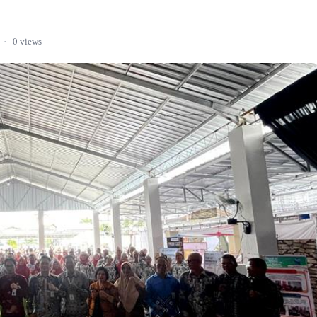
·
0 views