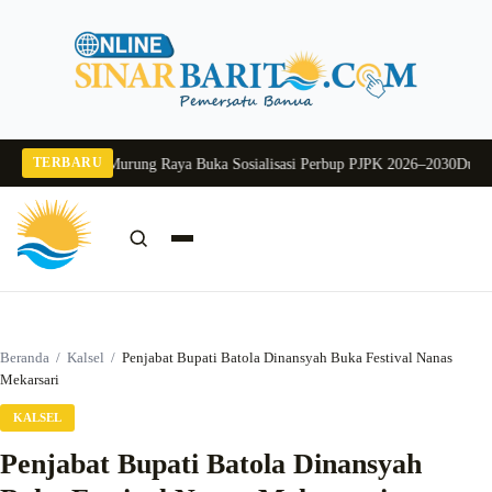
Langsung
ke
konten
TERBARU
26
Pj Sekda Murung Raya Buka Sosialisasi Perbup PJPK 2026–2030
Dukung Pr
Cari:
Cari
Beranda
/
Kalsel
/
Penjabat Bupati Batola Dinansyah Buka Festival Nanas
Mekarsari
KALSEL
Penjabat Bupati Batola Dinansyah