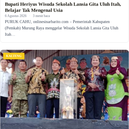
Bupati Heriyus Wisuda Sekolah Lansia Gita Uluh Itah,
Belajar Tak Mengenal Usia
6 Agustus 2026
·
3 menit baca
PURUK CAHU, onlinesinarbarito.com – Pemerintah Kabupaten
(Pemkab) Murung Raya menggelar Wisuda Sekolah Lansia Gita Uluh
Itah…
KALTENG