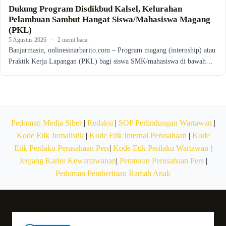
Dukung Program Disdikbud Kalsel, Kelurahan
Pelambuan Sambut Hangat Siswa/Mahasiswa Magang
(PKL)
5 Agustus 2026
·
2 menit baca
Banjarmasin, onlinesinarbarito.com – Program magang (internship) atau
Praktik Kerja Lapangan (PKL) bagi siswa SMK/mahasiswa di bawah…
Pedoman Media Siber
|
Redaksi
|
SOP Perlindungan Wartawan
|
Kode Etik Jurnalistik
|
Kode Etik Internal Perusahaan
|
Kode
Etik Perilaku Perusahaan Pers
|
Kode Etik Perilaku Wartawan
|
Jenjang Karier Kewartawanan
|
Peraturan Perusahaan Pers
|
Pedoman Pemberitaan Ramah Anak