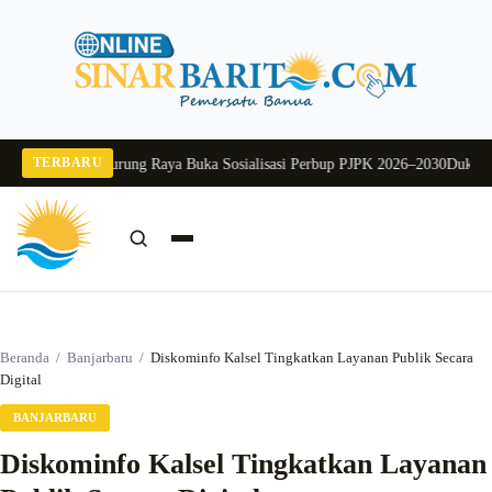
Langsung
ke
konten
TERBARU
6
Pj Sekda Murung Raya Buka Sosialisasi Perbup PJPK 2026–2030
Dukung Prog
Cari:
Cari
Beranda
/
Banjarbaru
/
Diskominfo Kalsel Tingkatkan Layanan Publik Secara
Digital
BANJARBARU
Diskominfo Kalsel Tingkatkan Layanan