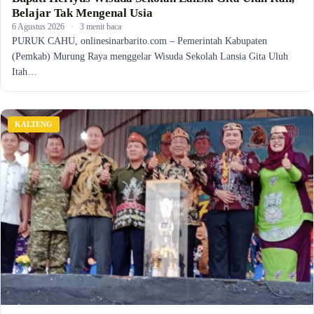
Belajar Tak Mengenal Usia
6 Agustus 2026
·
3 menit baca
PURUK CAHU, onlinesinarbarito.com – Pemerintah Kabupaten
(Pemkab) Murung Raya menggelar Wisuda Sekolah Lansia Gita Uluh
Itah…
KALTENG