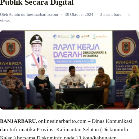
Publik Secara Digital
Oleh Admin onlinesinarbarito.com
·
30 Oktober 2024
·
2 menit baca
·
0
views
BANJARBARU,
onlinesinarbarito.com – Dinas Komunikasi
dan Informatika Provinsi Kalimantan Selatan (Diskominfo
Kalsel) bersama Diskominfo pada 13 kota/kabupaten