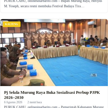
PURUK CAHU, onlinesinarbarito.com – Bupati Murung Raya, Heriyus
M. Yoseph, secara resmi membuka Festival Budaya Tira…
KALTENG
Pj Sekda Murung Raya Buka Sosialisasi Perbup PJPK
2026–2030
6 Agustus 2026
·
2 menit baca
PURUK CAHU, onlinesinarbarito.com – Pemerintah Kabupaten Murung