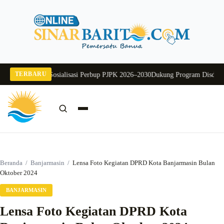
Langsung
ke
konten
TERBARU
 Buka Sosialisasi Perbup PJPK 2026–2030
Dukung Program Disdikbud Kalsel
Cari:
Cari
Beranda
/
Banjarmasin
/
Lensa Foto Kegiatan DPRD Kota Banjarmasin Bulan
Oktober 2024
BANJARMASIN
Lensa Foto Kegiatan DPRD Kota