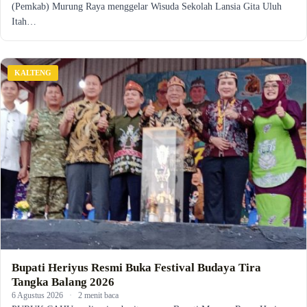
(Pemkab) Murung Raya menggelar Wisuda Sekolah Lansia Gita Uluh
Itah…
KALTENG
Bupati Heriyus Resmi Buka Festival Budaya Tira
Tangka Balang 2026
6 Agustus 2026
·
2 menit baca