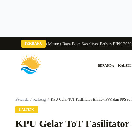
Langsung
ke
konten
TERBARU
 Balang 2026
Pj Sekda Murung Raya Buka Sosialisasi Perbup PJPK 2026–2030
D
BERANDA
KALSEL
Cari:
Beranda
/
Kalteng
/
KPU Gelar ToT Fasilitator Bimtek PPK dan PPS se-
KALTENG
KPU Gelar ToT Fasilitator