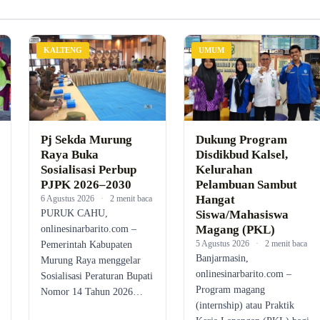
KALTENG
UMUM
Pj Sekda Murung
Dukung Program
Raya Buka
Disdikbud Kalsel,
Sosialisasi Perbup
Kelurahan
PJPK 2026–2030
Pelambuan Sambut
Hangat
6 Agustus 2026
·
2 menit baca
PURUK CAHU,
Siswa/Mahasiswa
Magang (PKL)
onlinesinarbarito.com –
5 Agustus 2026
·
2 menit baca
Pemerintah Kabupaten
Banjarmasin,
Murung Raya menggelar
onlinesinarbarito.com –
Sosialisasi Peraturan Bupati
Program magang
Nomor 14 Tahun 2026…
(internship) atau Praktik