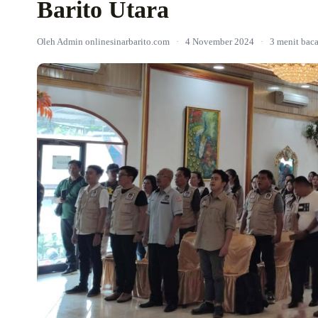
Barito Utara
Oleh Admin onlinesinarbarito.com
·
4 November 2024
·
3 menit bac