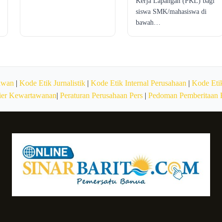
Kerja Lapangan (PKL) bagi
siswa SMK/mahasiswa di
bawah…
awan
|
Kode Etik Jurnalistik
|
Kode Etik Internal Perusahaan
|
Kode Etik
ier Kewartawanan
|
Peraturan Perusahaan Pers
|
Pedoman Pemberitaan