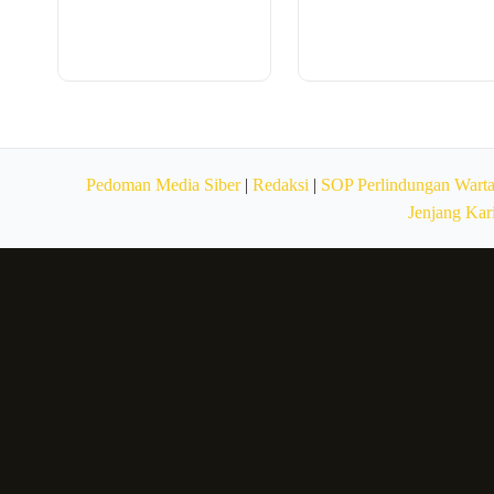
Pedoman Media Siber
|
Redaksi
|
SOP Perlindungan Wart
Jenjang Kar