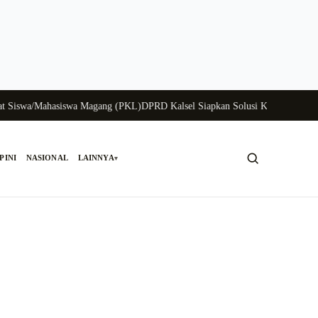
wa/Mahasiswa Magang (PKL)
DPRD Kalsel Siapkan Solusi Krisis Perunggasan 
PINI
NASIONAL
LAINNYA
▾
Cari