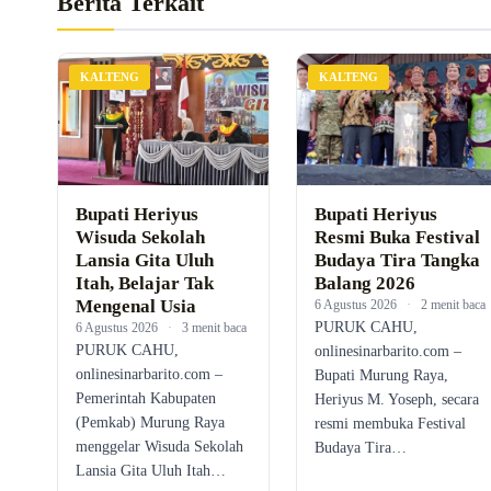
Berita Terkait
KALTENG
KALTENG
Bupati Heriyus
Bupati Heriyus
Wisuda Sekolah
Resmi Buka Festival
Lansia Gita Uluh
Budaya Tira Tangka
Itah, Belajar Tak
Balang 2026
Mengenal Usia
6 Agustus 2026
·
2 menit baca
PURUK CAHU,
6 Agustus 2026
·
3 menit baca
PURUK CAHU,
onlinesinarbarito.com –
onlinesinarbarito.com –
Bupati Murung Raya,
Pemerintah Kabupaten
Heriyus M. Yoseph, secara
(Pemkab) Murung Raya
resmi membuka Festival
menggelar Wisuda Sekolah
Budaya Tira…
Lansia Gita Uluh Itah…