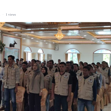
a
·
1 views