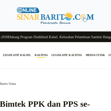
ukung Program Disdikbud Kalsel, Kelurahan Pelambuan Sambut Hangat Sis
LEGISLATIF KALSEL
KALTENG
LEGISLATIF KALTENG
MEDIA CETAK
O
Barito Utara
 Bimtek PPK dan PPS se-