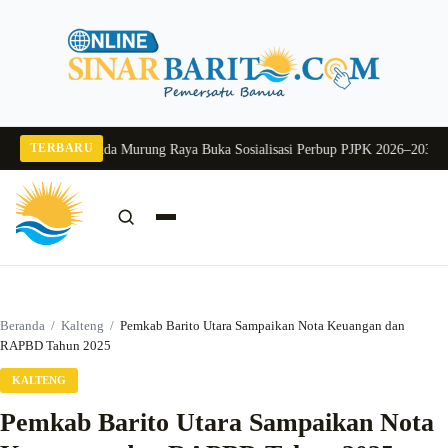
Langsung
ke
konten
TERBARU
g 2026
Pj Sekda Murung Raya Buka Sosialisasi Perbup PJPK 2026–2030
Dukung
Cari:
Cari
Beranda
/
Kalteng
/
Pemkab Barito Utara Sampaikan Nota Keuangan dan
RAPBD Tahun 2025
KALTENG
Pemkab Barito Utara Sampaikan Nota