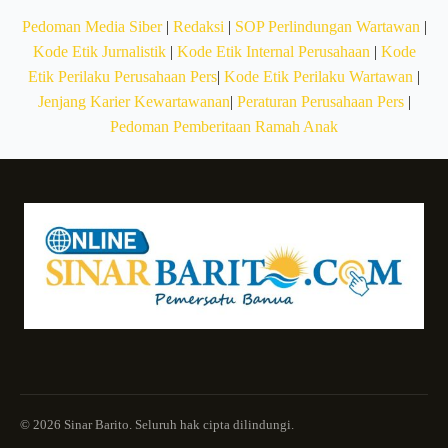
Pedoman Media Siber
|
Redaksi
|
SOP Perlindungan Wartawan
|
Kode Etik Jurnalistik
|
Kode Etik Internal Perusahaan
|
Kode
Etik Perilaku Perusahaan Pers
|
Kode Etik Perilaku Wartawan
|
Jenjang Karier Kewartawanan
|
Peraturan Perusahaan Pers
|
Pedoman Pemberitaan Ramah Anak
© 2026 Sinar Barito. Seluruh hak cipta dilindungi.