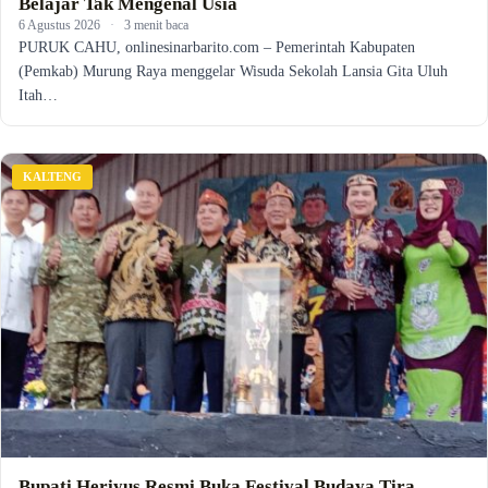
Belajar Tak Mengenal Usia
6 Agustus 2026
·
3 menit baca
PURUK CAHU, onlinesinarbarito.com – Pemerintah Kabupaten
(Pemkab) Murung Raya menggelar Wisuda Sekolah Lansia Gita Uluh
Itah…
KALTENG
Bupati Heriyus Resmi Buka Festival Budaya Tira