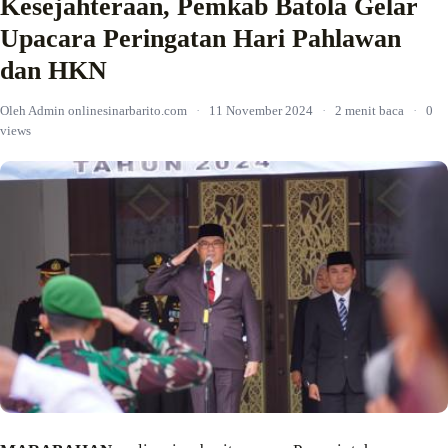
Kesejahteraan, Pemkab Batola Gelar
Upacara Peringatan Hari Pahlawan
dan HKN
Oleh Admin onlinesinarbarito.com
·
11 November 2024
·
2 menit baca
·
0
views