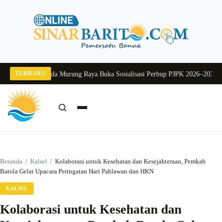
Langsung
ke
konten
TERBARU
g 2026
Pj Sekda Murung Raya Buka Sosialisasi Perbup PJPK 2026–2030
Dukung
Cari:
Cari
Beranda
/
Kalsel
/
Kolaborasi untuk Kesehatan dan Kesejahteraan, Pemkab
Batola Gelar Upacara Peringatan Hari Pahlawan dan HKN
KALSEL
Kolaborasi untuk Kesehatan dan