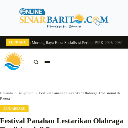
Langsung
ke
konten
TERBARU
 2026
Pj Sekda Murung Raya Buka Sosialisasi Perbup PJPK 2026–2030
Dukung 
Cari:
Cari
Beranda
/
Banjarbaru
/
Festival Panahan Lestarikan Olahraga Tradisional di
Banua
BANJARBARU
Festival Panahan Lestarikan Olahraga