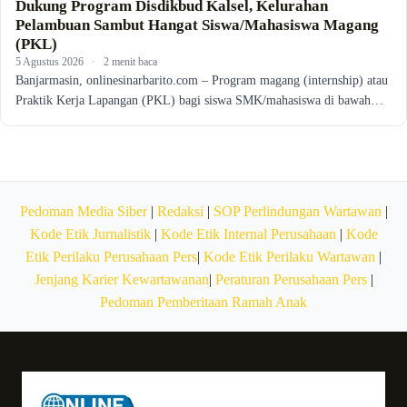
Dukung Program Disdikbud Kalsel, Kelurahan
Pelambuan Sambut Hangat Siswa/Mahasiswa Magang
(PKL)
5 Agustus 2026
·
2 menit baca
Banjarmasin, onlinesinarbarito.com – Program magang (internship) atau
Praktik Kerja Lapangan (PKL) bagi siswa SMK/mahasiswa di bawah…
Pedoman Media Siber
|
Redaksi
|
SOP Perlindungan Wartawan
|
Kode Etik Jurnalistik
|
Kode Etik Internal Perusahaan
|
Kode
Etik Perilaku Perusahaan Pers
|
Kode Etik Perilaku Wartawan
|
Jenjang Karier Kewartawanan
|
Peraturan Perusahaan Pers
|
Pedoman Pemberitaan Ramah Anak