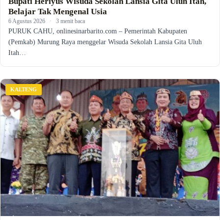
Bupati Heriyus Wisuda Sekolah Lansia Gita Uluh Itah,
Belajar Tak Mengenal Usia
6 Agustus 2026
·
3 menit baca
PURUK CAHU, onlinesinarbarito.com – Pemerintah Kabupaten
(Pemkab) Murung Raya menggelar Wisuda Sekolah Lansia Gita Uluh
Itah…
KALTENG